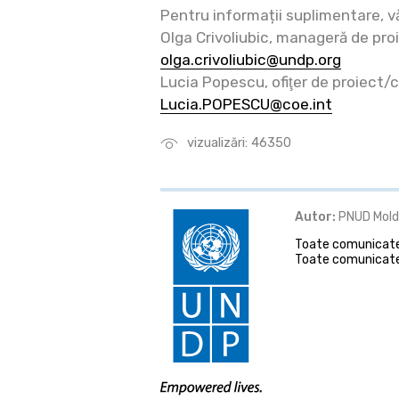
Pentru informații suplimentare, v
Olga Crivoliubic, manageră de pro
olga.crivoliubic@undp.org
Lucia Popescu, ofiţer de proiect/c
Lucia.POPESCU@coe.int
vizualizări: 46350
Autor:
PNUD Mol
Toate comunicatel
Toate comunicate