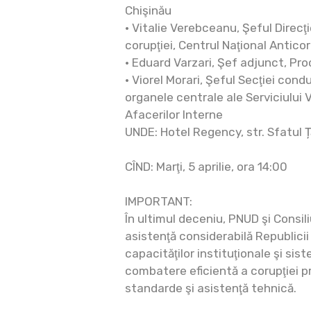
Chişinău
• Vitalie Verebceanu, Şeful Direcţ
corupţiei, Centrul Naţional Anticor
• Eduard Varzari, Şef adjunct, Pr
• Viorel Morari, Şeful Secţiei cond
organele centrale ale Serviciului V
Afacerilor Interne
UNDE: Hotel Regency, str. Sfatul Ță
CÎND: Marţi, 5 aprilie, ora 14:00
IMPORTANT:
În ultimul deceniu, PNUD şi Consili
asistenţă considerabilă Republicii
capacităţilor instituţionale şi sis
combatere eficientă a corupţiei pr
standarde şi asistenţă tehnică.