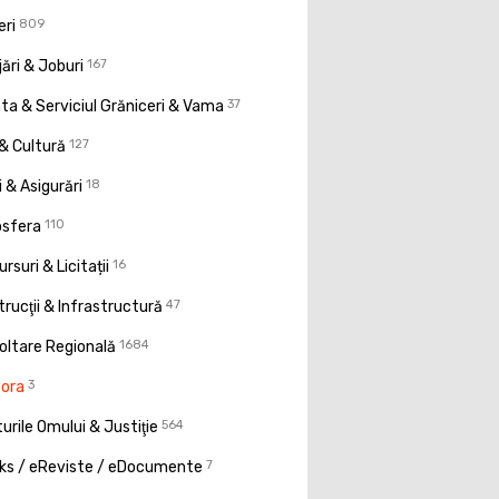
eri
809
ări & Joburi
167
a & Serviciul Grăniceri & Vama
37
& Cultură
127
 & Asigurări
18
osfera
110
rsuri & Licitații
16
rucţii & Infrastructură
47
oltare Regională
1684
pora
3
urile Omului & Justiţie
564
ks / eReviste / eDocumente
7