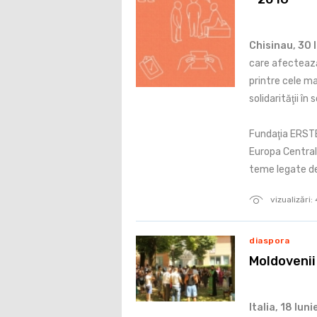
Chisinau, 30 
care afectează
printre cele ma
solidarităţii în
Fundaţia ERSTE 
Europa Central
teme legate de
vizualizări
diaspora
Moldovenii
Italia, 18 Iun