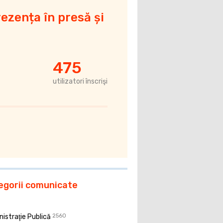
ezența în presă și
475
utilizatori înscrişi
egorii comunicate
istraţie Publică
2560