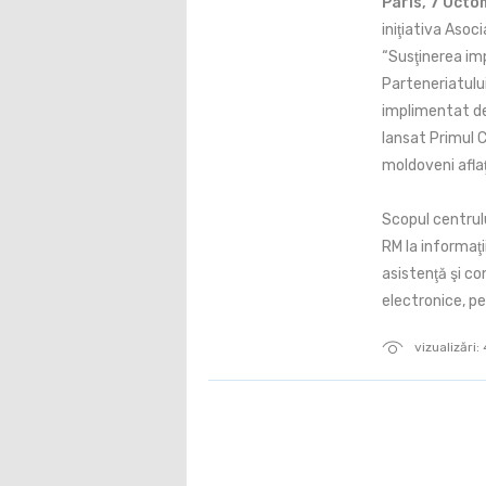
Paris, 7 Octo
iniţiativa Asoc
“Susţinerea im
Parteneriatului
implimentat de
lansat Primul 
moldoveni aflaţi
Scopul centrulu
RM la informaţi
asistenţă şi co
electronice, pe
vizualizări