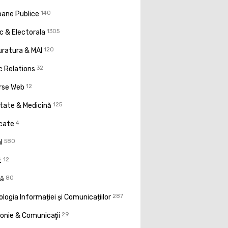
oane Publice
140
ic & Electorala
1305
uratura & MAI
120
c Relations
32
rse Web
12
tate & Medicină
125
icate
4
l
580
t
12
ţă
80
logia Informației și Comunicațiilor
287
onie & Comunicaţii
29