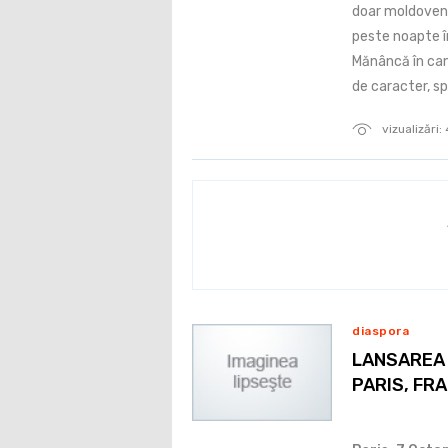
doar moldoveni, 
peste noapte în
Mănâncă în can
de caracter, sp
vizualizări:
diaspora
LANSAREA 
PARIS, FR