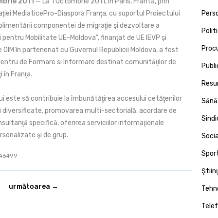
mbrie 2011
— La 1 Octombrie 2011, în Paris, Franta, prin
iaţiei MediaticePro-Diaspora Franţa, cu suportul Proiectului
Pers
plimentării componentei de migraţie şi dezvoltare a
Polit
 pentru Mobilitate UE-Moldova”, finanţat de UE IEVP şi
Proc
 OIM în parteneriat cu Guvernul Republicii Moldova, a fost
Centru de Formare si Informare destinat comunităţilor de
Publi
 în Franţa.
Resu
i este să contribuie la îmbunătăţirea accesului cetăţenilor
Sănă
i diversificate, promovarea multi-sectorială, acordare de
Sind
nsultanţă specifică, oferirea serviciilor informaţionale
rsonalizate şi de grup.
Socia
Spor
: 46499
Ştiin
următoarea →
Tehno
Telef