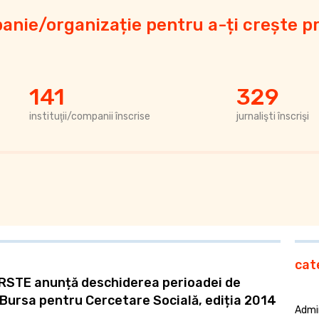
anie/organizație pentru a-ți crește pr
141
329
instituţii/companii înscrise
jurnalişti înscrişi
cat
RSTE anunță deschiderea perioadei de
a Bursa pentru Cercetare Socială, ediția 2014
Admin