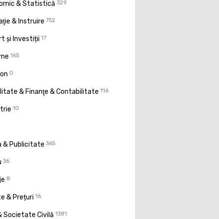
omic & Statistică
329
ţie & Instruire
752
t și Investiții
17
rne
165
ion
0
litate & Finanţe & Contabilitate
116
trie
10
 & Publicitate
365
u
36
je
8
e & Prețuri
16
 Societate Civilă
1381