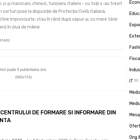
Econ
ci și marocani, chinezi, tunisieni, italieni - cu toții s-au trezit
 corturi puse la dispoziție de Protecția Civilă italiană.
Educa
tine improvizate, stau în rând după săpun și, cu mare tărie
Expor
eră în ziua de mâine.
Exte
 41682
Fash
Fisca
Indus
IT
30
Media
Medi
CENTRULUI DE FORMARE SI INFORMARE DIN
Mesa
ANTA
Ofert
Ong &