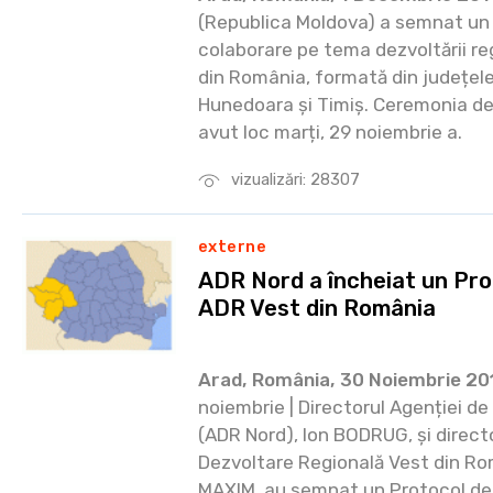
(Republica Moldova) a semnat u
colaborare pe tema dezvoltării r
din România, formată din județele
Hunedoara și Timiș. Ceremonia de
avut loc marți, 29 noiembrie a.
vizualizări: 28307
externe
ADR Nord a încheiat un Pro
ADR Vest din România
Arad, România, 30 Noiembrie 20
noiembrie | Directorul Agenției d
(ADR Nord), Ion BODRUG, și direct
Dezvoltare Regională Vest din Ro
MAXIM, au semnat un Protocol de