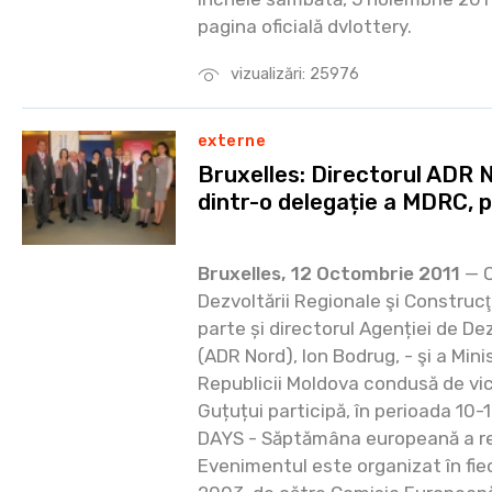
pagina oficială dvlottery.
vizualizări: 25976
externe
Bruxelles: Directorul ADR 
dintr-o delegație a MDRC, 
Bruxelles, 12 Octombrie 2011
— O
Dezvoltării Regionale şi Construcţ
parte și directorul Agenției de D
(ADR Nord), Ion Bodrug, - şi a Min
Republicii Moldova condusă de vi
Guțuțui participă, în perioada 10
DAYS - Săptămâna europeană a regi
Evenimentul este organizat în fie