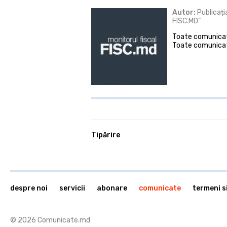
Autor:
Publicați
FISC.MD”
Toate comunicate
Toate comunicat
Tipărire
despre noi
servicii
abonare
comunicate
termeni si
© 2026 Comunicate.md