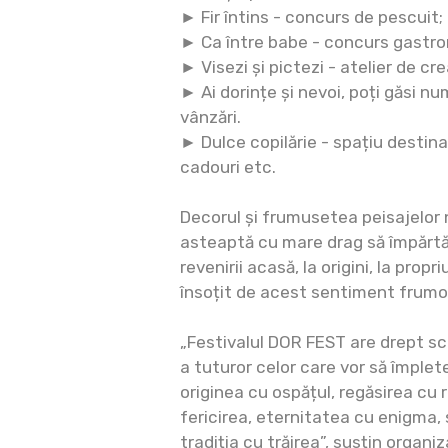
► Fir întins - concurs de pescuit;
► Ca între babe - concurs gastr
► Visezi și pictezi - atelier de cr
► Ai dorințe și nevoi, poți găsi nu
vânzări.
► Dulce copilărie - spațiu destina
cadouri etc.
Decorul și frumusetea peisajelor n
asteaptă cu mare drag să împărt
revenirii acasă, la origini, la prop
însoțit de acest sentiment frumo
„Festivalul DOR FEST are drept sc
a tuturor celor care vor să împlet
originea cu ospățul, regăsirea cu
fericirea, eternitatea cu enigma, 
tradiția cu trăirea”, susțin organiza