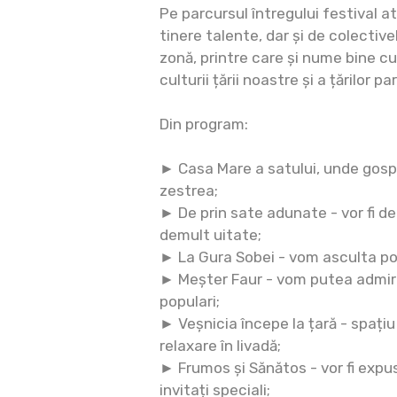
Pe parcursul întregului festival a
tinere talente, dar și de colective
zonă, printre care și nume bine 
culturii țării noastre și a țărilor p
Din program:
► Casa Mare a satului, unde gosp
zestrea;
► De prin sate adunate - vor fi d
demult uitate;
► La Gura Sobei - vom asculta pov
► Meșter Faur - vom putea admira
populari;
► Veșnicia începe la țară - spațiu
relaxare în livadă;
► Frumos și Sănătos - vor fi expu
invitați speciali;