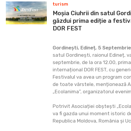
turism
Moșia Ciuhrii din satul Gord
găzdui prima ediție a festiv
DOR FEST
Gordinești, Edineț, 5 Septembri
satul Gordinești, raionul Edineț, v
septembrie, de la ora 12.00, prima 
internațional DOR FEST, cu genericu
Festivalul va avea un program com
de toate vârstele, menționează 
„Ecolanima”, organizatorul evenim
Potrivit Asociației obștești „Ecol
va fi gazda unui moment istoric de 
Republica Moldova, România și Uc