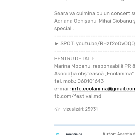
Seara va culmina cu un concert su
Adriana Ochișanu, Mihai Ciobanu ș
speciali.
---------------------------------
► SPOT: youtu.be/RHzf2eOvOQQ
---------------------------------
PENTRU DETALII:
Marina Mocanu, responsabilă PR 
Asociația obștească „Ecolanima”
tel. mob.: 060101643
e-mail:
info.ecolanima@gmail.co
fb.com/festival.md
vizualizări: 25931
Autor:
Agenția d