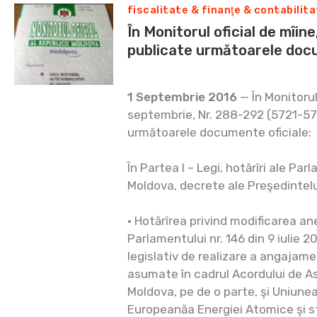
fiscalitate & finanţe & contabilit
În Monitorul oficial de mîine
publicate următoarele docu
1 Septembrie 2016
— În Monitorul 
septembrie, Nr. 288-292 (5721-572
următoarele documente oficiale:
În Partea I – Legi, hotărîri ale Par
Moldova, decrete ale Preşedintelu
• Hotărîrea privind modificarea an
Parlamentului nr. 146 din 9 iulie 2
legislativ de realizare a angajam
asumate în cadrul Acordului de A
Moldova, pe de o parte, şi Uniun
Europeanăa Energiei Atomice şi 