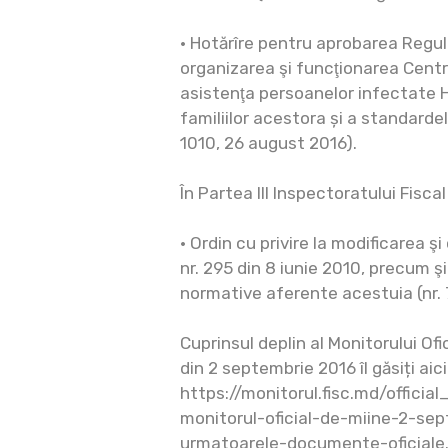
• Hotărîre pentru aprobarea Regu
organizarea şi funcţionarea Centr
asistenţa persoanelor infectate H
familiilor acestora și a standardel
1010, 26 august 2016).
În Partea III Inspectoratului Fiscal
• Ordin cu privire la modificarea ş
nr. 295 din 8 iunie 2010, precum 
normative aferente acestuia (nr. 
Cuprinsul deplin al Monitorului Of
din 2 septembrie 2016 îl găsiți aici
https://monitorul.fisc.md/offici
monitorul-oficial-de-miine-2-sep
urmatoarele-documente-oficiale