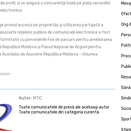
e profil, și se asigură o concurență loială pe piața serviciilor
Mesa
 electronice.
Ofert
Ong &
ge privind accesul pe proprietăţi şi utilizarea partajată a
 asociate reţelelor publice de comunicații electronice a fost
Pers
nformitate cu prevederile Foii de parcurs pentru ameliorarea
Polit
i Republicii Moldova și Planul Naţional de Acţiuni pentru
Acordului de Asociere Republica Moldova – Uniunea
Proc
Publi
 56301
Resu
Sănă
Autor:
MTIC
Sind
Toate comunicatele de presă ale aceluiaşi autor
Socia
Toate comunicatele din categoria curentă
Spor
Ştiin