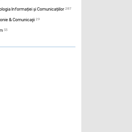
logia Informației și Comunicațiilor
287
onie & Comunicaţii
29
sm
33