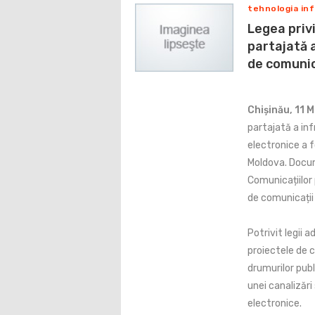
tehnologia inf
Legea privi
partajată a
de comunica
Chișinău, 11 
partajată a inf
electronice a f
Moldova. Docum
Comunicațiilor 
de comunicații
Potrivit legii a
proiectele de c
drumurilor publ
unei canalizări
electronice.