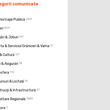
egorii comunicate
istraţie Publică
2561
eri
809
ări & Joburi
167
a & Serviciul Grăniceri & Vama
37
& Cultură
127
 & Asigurări
18
osfera
110
rsuri & Licitații
16
rucţii & Infrastructură
47
oltare Regională
1684
pora
3