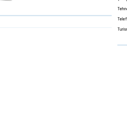
Tehno
Telef
Turi