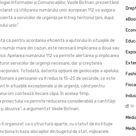
logiei Informației și Comunicațiilor, Vasile Botnari, prezentând
Drept
eclarat că utilizarea numărului unic european 112 va asigura
ientă a serviciilor de urgență pe întreg teritoriul țării, după
eBoo
eului unic”.
Econ
tă că pentru acordarea eficientă a ajutorului în situaţiile de
Educa
un număr mare din cazuri, este necesară implicarea a două sau
Expor
cii. Apelarea numărului 112 va permite alertarea şi implicarea
Exte
uror serviciilor de urgenţă necesare, dar și creşterea
eacţionării. Totodată, datorită opțiunii de geolocație a apelului,
Fash
tionare a persoanei va fi redus la 15-25 de secunde, ce este
Fisca
t în situațiile excepționale și de urgență, când pentru
 unui om contează fiecare clipă. În același timp,
Indus
proiectului va permite reducerea considerabilă a cantităţii
IT
30
e şi abuzive”, a argumentat Vasile Botnari.
Media
a fi organizat ca o structură aparte, cu statut de instituţie
Medi
uncționa în baza alocaţiilor din bugetul de stat, mijloacele