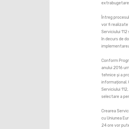
extrabugetare ș
Întreg procesul
vor fi realizate
Serviciului 112
în decurs de doi
implementarea 
Conform Program
anului 2016 urm
tehnice și a p
informațional. 
Serviciului 112
selectare a per
Crearea Servic
cu Uniunea Eur
24 ore vor pute