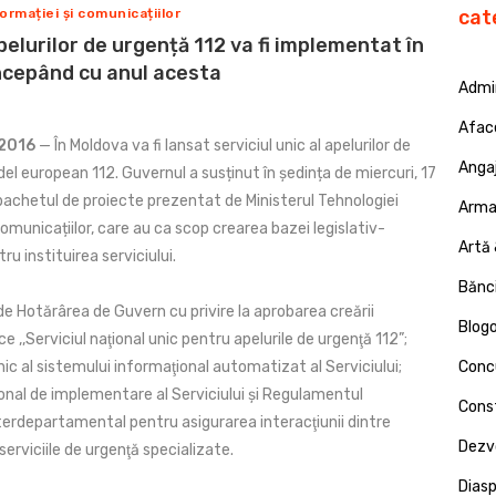
ormației și comunicațiilor
cat
pelurilor de urgență 112 va fi implementat în
ncepând cu anul acesta
Admin
Afac
 2016
— În Moldova va fi lansat serviciul unic al apelurilor de
Angaj
l european 112. Guvernul a susținut în ședința de miercuri, 17
 pachetul de proiecte prezentat de Ministerul Tehnologiei
Armat
Comunicațiilor, care au ca scop crearea bazei legislativ-
Artă 
u instituirea serviciului.
Bănci
e Hotărârea de Guvern cu privire la aprobarea creării
Blog
ice ,,Serviciul naţional unic pentru apelurile de urgenţă 112”;
c al sistemului informaţional automatizat al Serviciului;
Concu
onal de implementare al Serviciului și Regulamentul
Const
terdepartamental pentru asigurarea interacţiunii dintre
Dezv
 serviciile de urgenţă specializate.
Dias