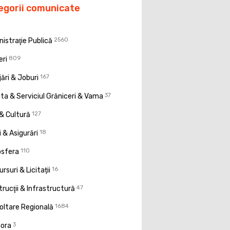
egorii comunicate
istraţie Publică
2560
eri
809
ări & Joburi
167
a & Serviciul Grăniceri & Vama
37
& Cultură
127
 & Asigurări
18
osfera
110
rsuri & Licitații
16
rucţii & Infrastructură
47
oltare Regională
1684
pora
3