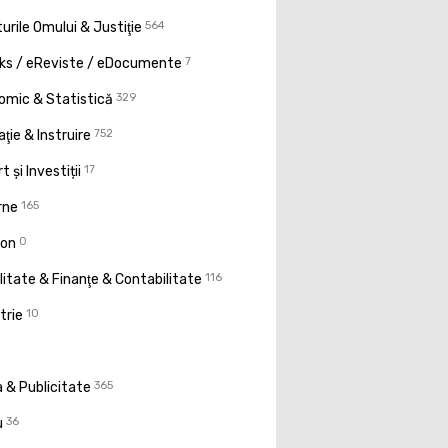
urile Omului & Justiţie
564
ks / eReviste / eDocumente
7
omic & Statistică
329
ţie & Instruire
752
t și Investiții
17
rne
165
ion
0
litate & Finanţe & Contabilitate
116
trie
10
 & Publicitate
365
u
36