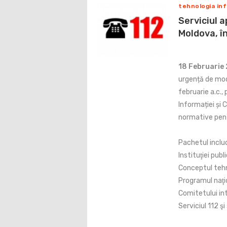
tehnologia inf
Serviciul a
Moldova, î
18 Februarie
urgență de mode
februarie a.c.,
Informației și 
normative pentr
Pachetul includ
Instituţiei publ
Conceptul tehni
Programul naţi
Comitetului in
Serviciul 112 şi