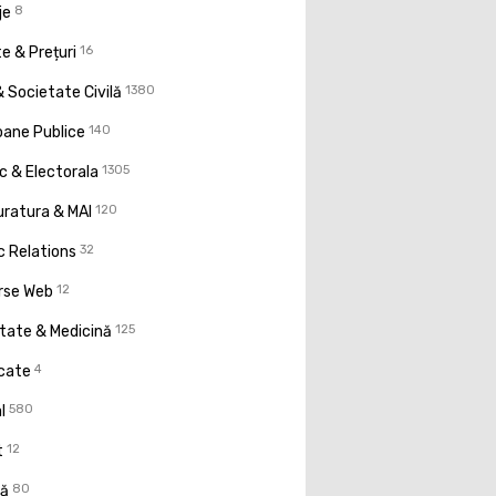
je
8
e & Prețuri
16
 Societate Civilă
1380
oane Publice
140
ic & Electorala
1305
uratura & MAI
120
c Relations
32
rse Web
12
tate & Medicină
125
icate
4
l
580
t
12
ţă
80