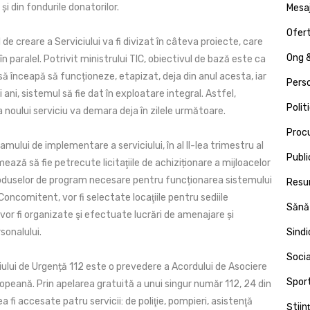
i din fondurile donatorilor.
Mesa
Ofert
 de creare a Serviciului va fi divizat în câteva proiecte, care
Ong &
 în paralel. Potrivit ministrului TIC, obiectivul de bază este ca
 să înceapă să funcționeze, etapizat, deja din anul acesta, iar
Pers
 ani, sistemul să fie dat în exploatare integral. Astfel,
Polit
noului serviciu va demara deja în zilele următoare.
Proc
ului de implementare a serviciului, în al II-lea trimestru al
Publi
ează să fie petrecute licitaţiile de achiziționare a mijloacelor
roduselor de program necesare pentru funcționarea sistemului
Resu
Concomitent, vor fi selectate locaţiile pentru sediile
Sănă
, vor fi organizate şi efectuate lucrări de amenajare și
sonalului.
Sind
Socia
iului de Urgență 112 este o prevedere a Acordului de Asociere
Spor
opeană. Prin apelarea gratuită a unui singur număr 112, 24 din
a fi accesate patru servicii: de poliţie, pompieri, asistenţă
Ştiin