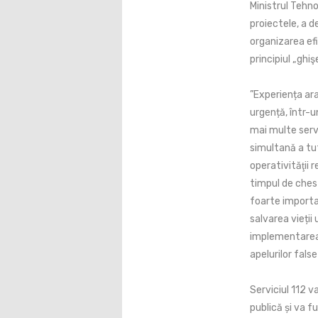
Ministrul Tehno
proiectele, a d
organizarea efic
principiul „ghiş
”Experiența ara
urgență, într-
mai multe servi
simultană a tut
operativităţii r
timpul de ches
foarte importan
salvarea vieții
implementarea 
apelurilor fals
Serviciul 112 v
publică și va f