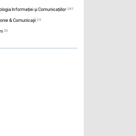
logia Informației și Comunicațiilor
287
onie & Comunicaţii
29
sm
33