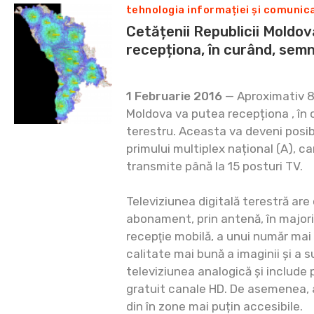
tehnologia informației și comunica
Cetățenii Republicii Moldov
recepționa, în curând, semn
1 Februarie 2016
— Aproximativ 80
Moldova va putea recepționa , în 
terestru. Aceasta va deveni posib
primului multiplex național (A), c
transmite până la 15 posturi TV.
Televiziunea digitală terestră are 
abonament, prin antenă, în majorit
recepţie mobilă, a unui număr mai
calitate mai bună a imaginii și a 
televiziunea analogică și include 
gratuit canale HD. De asemenea, 
din în zone mai puțin accesibile.