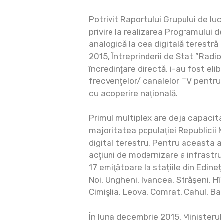
Potrivit Raportului Grupului de luc
privire la realizarea Programului d
analogică la cea digitală terestră 
2015, Întreprinderii de Stat ”Radio
încredinţare directă, i-au fost elib
frecvenţelor/ canalelor TV pentru
cu acoperire naţională.
Primul multiplex are deja capacit
majoritatea populaţiei Republici
digital terestru. Pentru aceasta 
acţiuni de modernizare a infrastruc
17 emiţătoare la stațiile din Edineț
Noi, Ungheni, Ivancea, Străşeni, Hî
Cimişlia, Leova, Comrat, Cahul, Ba
În luna decembrie 2015, Ministerul