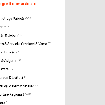
egorii comunicate
istraţie Publică
2560
eri
809
ări & Joburi
167
a & Serviciul Grăniceri & Vama
37
& Cultură
127
 & Asigurări
18
osfera
110
rsuri & Licitații
16
rucţii & Infrastructură
47
oltare Regională
1684
pora
3