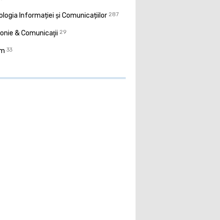
logia Informației și Comunicațiilor
287
onie & Comunicaţii
29
sm
33