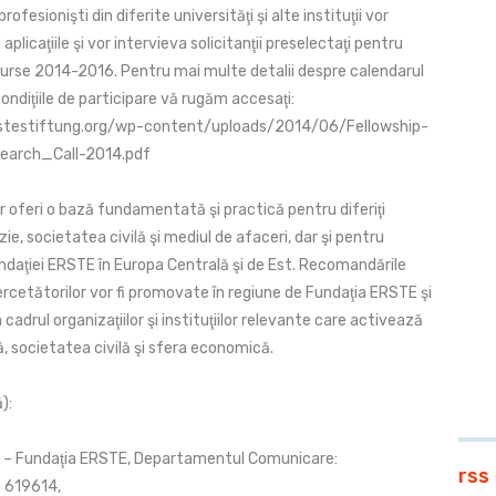
profesionişti din diferite universităţi şi alte instituţii vor
plicaţiile şi vor intervieva solicitanţii preselectaţi pentru
urse 2014-2016. Pentru mai multe detalii despre calendarul
condiţiile de participare vă rugăm accesaţi:
stestiftung.org/wp-content/uploads/2014/06/Fellowship-
search_Call-2014.pdf
r oferi o bază fundamentată şi practică pentru diferiţi
zie, societatea civilă şi mediul de afaceri, dar şi pentru
ndaţiei ERSTE în Europa Centrală şi de Est. Recomandările
ercetătorilor vor fi promovate în regiune de Fundaţia ERSTE şi
n cadrul organizaţiilor şi instituţiilor relevante care activează
că, societatea civilă şi sfera economică.
):
 – Fundaţia ERSTE, Departamentul Comunicare:
rss
0 619614,