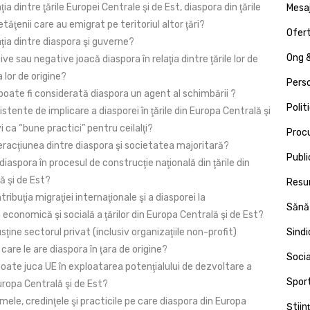
ţia dintre ţările Europei Centrale şi de Est, diaspora din ţările
Mesa
etăţenii care au emigrat pe teritoriul altor ţări?
Ofert
aţia dintre diaspora şi guverne?
Ong &
tive sau negative joacă diaspora în relaţia dintre ţările lor de
a lor de origine?
Pers
poate fi considerată diaspora un agent al schimbării ?
Polit
xistente de implicare a diasporei în ţările din Europa Centrală şi
i ca “bune practici” pentru ceilalţi?
Proc
eracţiunea dintre diaspora şi societatea majoritară?
Publi
 diaspora în procesul de construcţie naţională din ţările din
ă şi de Est?
Resu
ribuţia migraţiei internaţionale şi a diasporei la
Sănă
conomică şi socială a ţărilor din Europa Centrală şi de Est?
ţine sectorul privat (inclusiv organizaţiile non-profit)
Sind
 care le are diaspora în ţara de origine?
Socia
poate juca UE în exploatarea potenţialului de dezvoltare a
Spor
uropa Centrală şi de Est?
mele, credinţele şi practicile pe care diaspora din Europa
Ştiin