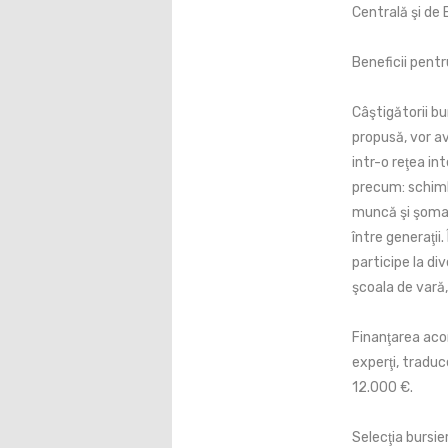
Centrală şi de
Beneficii pentr
Câştigătorii bu
propusă, vor ave
intr-o reţea in
precum: schimb
muncă şi şomaju
între generaţii
participe la di
şcoala de vară
Finanţarea acor
experţi, traduc
12.000 €.
Selecţia bursie