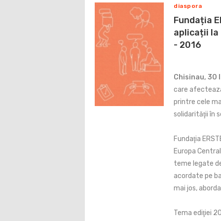
diaspora
Fundația E
aplicații l
- 2016
Chisinau, 30 
care afectează
printre cele ma
solidarităţii în
Fundaţia ERSTE 
Europa Central
teme legate de
acordate pe ba
mai jos, aborda
Tema ediţiei 2