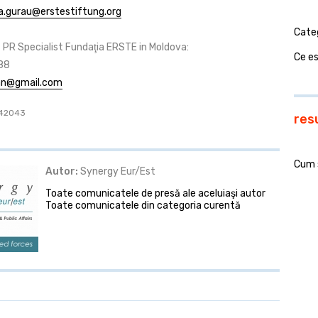
a.gurau@erstestiftung.org
Cate
 PR Specialist Fundaţia ERSTE in Moldova:
Ce e
88
an@gmail.com
: 42043
res
Cum 
Autor:
Synergy Eur/Est
Toate comunicatele de presă ale aceluiaşi autor
Toate comunicatele din categoria curentă