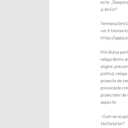
este: „Diaspora
și de Est”.
Termenul limit
vor fi trimise 
https://apply.
Prin Bursa pen
relaţia dintre d
origine, precum
politică, relaţi
proiecte de cer
provocările cre
proiectelor de 
aspecte:
• Cum se ocupă 
teritoriul lor?