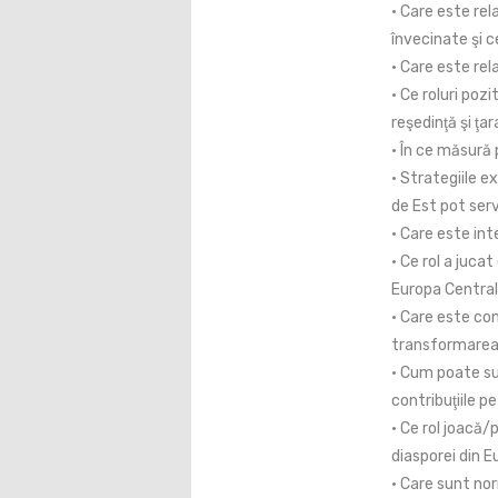
• Care este rela
învecinate şi c
• Care este rel
• Ce roluri pozi
reşedinţă şi ţar
• În ce măsură 
• Strategiile e
de Est pot serv
• Care este int
• Ce rol a jucat
Europa Central
• Care este cont
transformarea e
• Cum poate sus
contribuţiile pe
• Ce rol joacă/
diasporei din E
• Care sunt nor