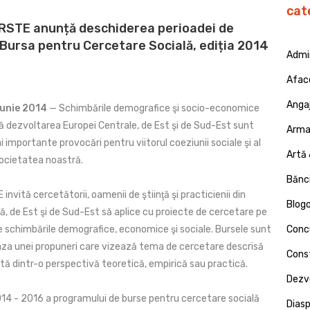
cat
RSTE anunță deschiderea perioadei de
a Bursa pentru Cercetare Socială, ediția 2014
Admin
Afac
Angaj
Iunie 2014
— Schimbările demografice şi socio-economice
 dezvoltarea Europei Centrale, de Est şi de Sud-Est sunt
Armat
i importante provocări pentru viitorul coeziunii sociale şi al
Artă 
 societatea noastră.
Bănci
invită cercetătorii, oamenii de ştiinţă şi practicienii din
Blog
ă, de Est şi de Sud-Est să aplice cu proiecte de cercetare pe
 schimbările demografice, economice şi sociale. Bursele sunt
Concu
za unei propuneri care vizează tema de cercetare descrisă
Const
tă dintr-o perspectivă teoretică, empirică sau practică.
Dezv
014 - 2016 a programului de burse pentru cercetare socială
Dias