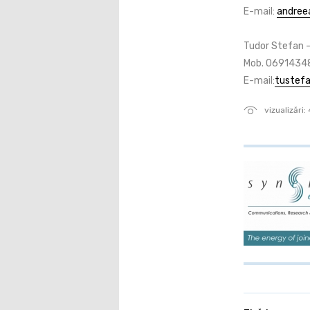
E-mail:
andree
Tudor Stefan -
Mob. 0691434
E-mail:
tustef
vizualizări