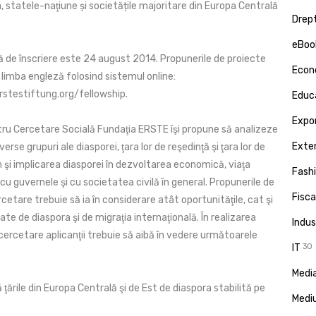
, statele-naţiune și societățile majoritare din Europa Centrală
Drept
eBoo
ă de înscriere este 24 august 2014. Propunerile de proiecte
Econ
în limba engleză folosind sistemul online:
erstestiftung.org/fellowship.
Educa
Expor
tru Cercetare Socială Fundaţia ERSTE îşi propune să analizeze
Exte
iverse grupuri ale diasporei, ţara lor de reşedinţă şi ţara lor de
 şi implicarea diasporei în dezvoltarea economică, viaţa
Fash
a cu guvernele şi cu societatea civilă în general. Propunerile de
Fisca
cetare trebuie să ia în considerare atât oportunităţile, cat şi
ate de diaspora şi de migraţia internaţională. În realizarea
Indus
cercetare aplicanţii trebuie să aibă în vedere următoarele
IT
30
Media
ţările din Europa Centrală şi de Est de diaspora stabilită pe
Medi