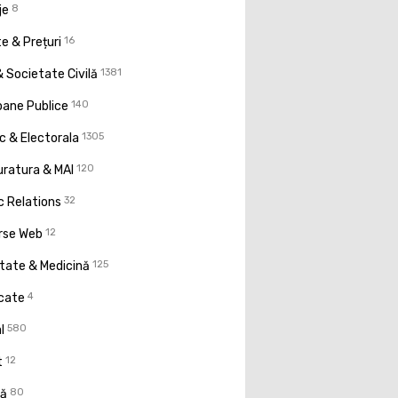
je
8
e & Prețuri
16
 Societate Civilă
1381
oane Publice
140
ic & Electorala
1305
uratura & MAI
120
c Relations
32
rse Web
12
tate & Medicină
125
icate
4
l
580
t
12
ţă
80