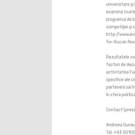
universitare şi 
examina toate a
programul de b
competiţiei şi 
http://www.er
for-Social-Re
Rezultatele vo
factori de deci
activitatea Fu
specifice ale c
partenerii săi î
în sfera politi
Contact (presă
Andreea Gurau
Tel. +43 5010