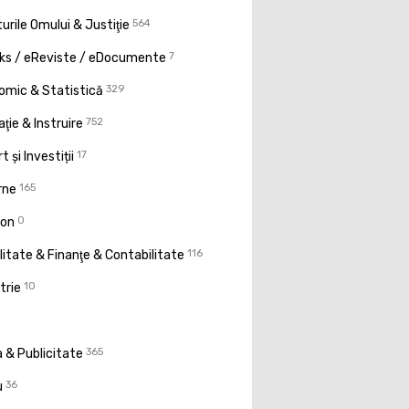
urile Omului & Justiţie
564
ks / eReviste / eDocumente
7
omic & Statistică
329
ţie & Instruire
752
t și Investiții
17
rne
165
ion
0
litate & Finanţe & Contabilitate
116
trie
10
 & Publicitate
365
u
36