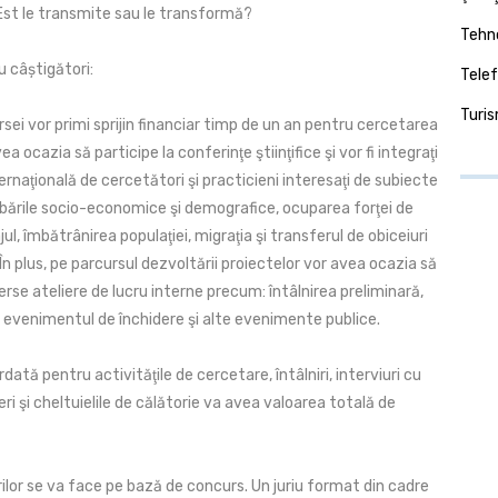
 Est le transmite sau le transformă?
Tehno
u câștigători:
Telef
Turi
rsei vor primi sprijin financiar timp de un an pentru cercetarea
a ocazia să participe la conferinţe ştiinţifice şi vor fi integraţi
ternaţională de cercetători şi practicieni interesaţi de subiecte
ările socio-economice şi demografice, ocuparea forţei de
l, îmbătrânirea populaţiei, migraţia şi transferul de obiceiuri
. În plus, pe parcursul dezvoltării proiectelor vor avea ocazia să
verse ateliere de lucru interne precum: întâlnirea preliminară,
, evenimentul de închidere şi alte evenimente publice.
dată pentru activităţile de cercetare, întâlniri, interviuri cu
eri şi cheltuielile de călătorie va avea valoarea totală de
rilor se va face pe bază de concurs. Un juriu format din cadre