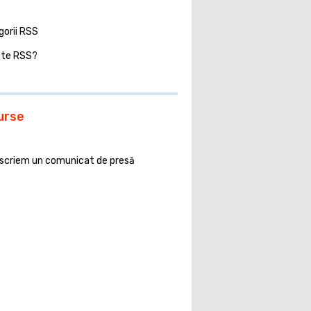
gorii RSS
ste RSS?
urse
scriem un comunicat de presă