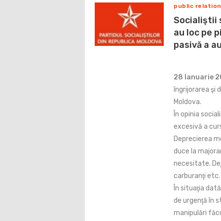
public relatio
Socialiştii
au loc pe p
pasivă a au
28 Ianuarie 
îngrijorarea şi
Moldova.
În opinia social
excesivă a curs
Deprecierea mo
duce la majorar
necesitate. De
carburanţi etc.
În situaţia dat
de urgenţă în s
manipulări făc