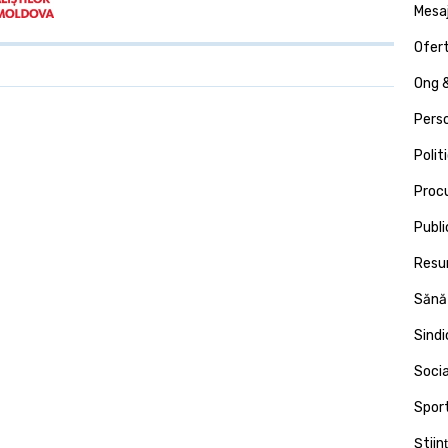
Mesa
Ofert
Ong &
Pers
Polit
Proc
Publi
Resu
Sănă
Sind
Socia
Spor
Ştiin