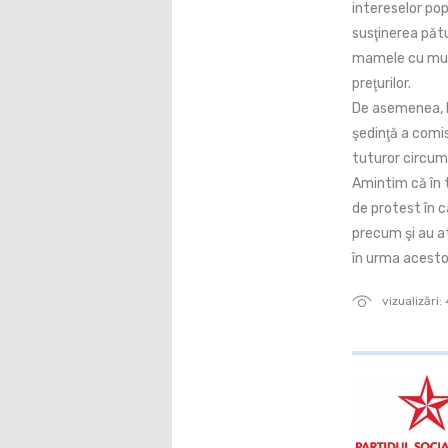
intereselor pop
susţinerea pătur
mamele cu mulţ
preţurilor.
De asemenea, P
şedinţă a comisi
tuturor circums
Amintim că în 
de protest în c
precum şi au a
în urma acesto
vizualizări: