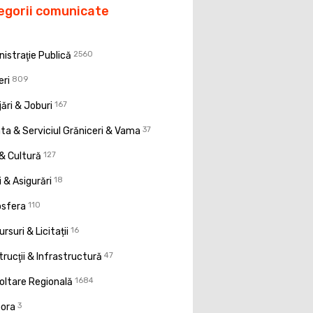
egorii comunicate
istraţie Publică
2560
eri
809
ări & Joburi
167
a & Serviciul Grăniceri & Vama
37
& Cultură
127
 & Asigurări
18
osfera
110
rsuri & Licitații
16
rucţii & Infrastructură
47
oltare Regională
1684
pora
3