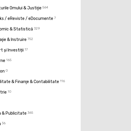
urile Omului & Justiţie
564
ks / eReviste / eDocumente
7
omic & Statistică
329
ţie & Instruire
752
t și Investiții
17
rne
165
ion
0
litate & Finanţe & Contabilitate
116
trie
10
 & Publicitate
365
u
36