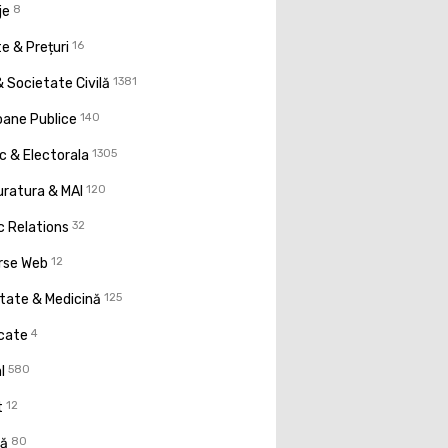
je
8
e & Prețuri
16
 Societate Civilă
1381
oane Publice
140
ic & Electorala
1305
uratura & MAI
120
c Relations
32
rse Web
12
tate & Medicină
125
icate
4
l
580
t
12
ţă
80