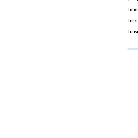
Tehno
Telef
Turi