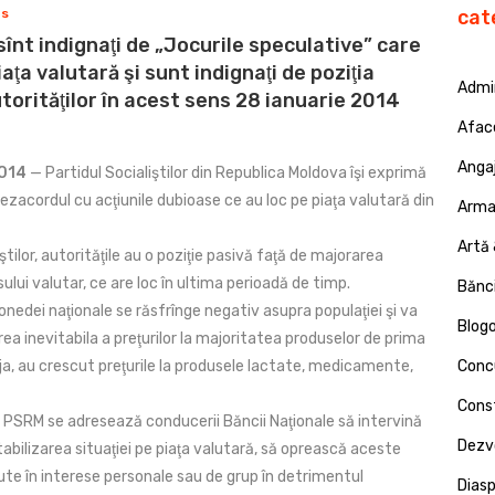
ns
cat
 sînt indignaţi de „Jocurile speculative” care
iaţa valutară şi sunt indignaţi de poziţia
Admin
torităţilor în acest sens 28 ianuarie 2014
Afac
Angaj
2014
— Partidul Socialiştilor din Republica Moldova îşi exprimă
 dezacordul cu acţiunile dubioase ce au loc pe piaţa valutară din
Armat
Artă 
iştilor, autorităţile au o poziţie pasivă faţă de majorarea
ului valutar, ce are loc în ultima perioadă de timp.
Bănci
nedei naţionale se răsfrînge negativ asupra populaţiei şi va
Blog
ea inevitabila a preţurilor la majoritatea produselor de prima
ja, au crescut preţurile la produsele lactate, medicamente,
Concu
Const
ă PSRM se adresează conducerii Băncii Naţionale să intervină
Dezv
tabilizarea situaţiei pe piaţa valutară, să oprească aceste
ute în interese personale sau de grup în detrimentul
Dias