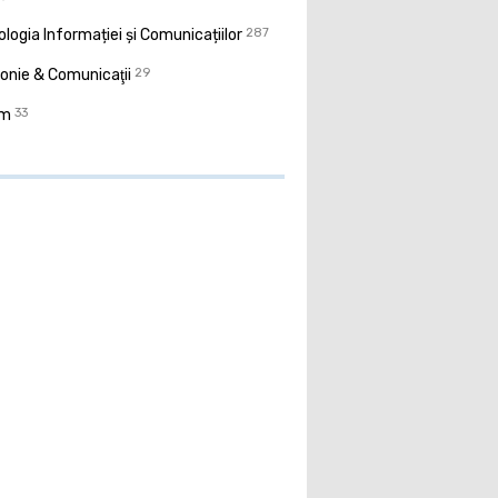
logia Informației și Comunicațiilor
287
onie & Comunicaţii
29
sm
33