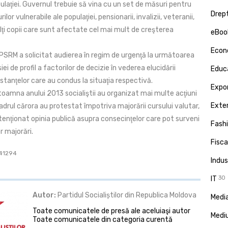
ulaţiei. Guvernul trebuie să vina cu un set de măsuri pentru
Drept
ilor vulnerabile ale populaţiei, pensionarii, invalizii, veteranii,
i copii care sunt afectate cel mai mult de creşterea
eBoo
Econ
SRM a solicitat audierea în regim de urgenţă la următoarea
ei de profil a factorilor de decizie în vederea elucidării
Educa
tanţelor care au condus la situaţia respectivă.
Expor
toamna anului 2013 socialiştii au organizat mai multe acţiuni
Exte
adrul cărora au protestat împotriva majorării cursului valutar,
tenţionat opinia publică asupra consecinţelor care pot surveni
Fash
r majorări.
Fisca
 41294
Indus
IT
30
Autor:
Partidul Socialiștilor din Republica Moldova
Media
Toate comunicatele de presă ale aceluiaşi autor
Medi
Toate comunicatele din categoria curentă