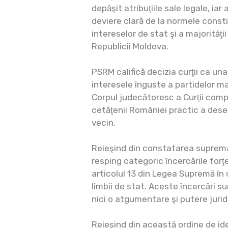
depăşit atribuţiile sale legale, iar
deviere clară de la normele consti
intereselor de stat şi a majorităţi
Republicii Moldova.
PSRM califică decizia curţii ca una
interesele înguste a partidelor m
Corpul judecătoresc a Curţii comp
cetăţenii României practic a deser
vecin.
Reieşind din constatarea supremaţi
resping categoric încercările forţ
articolul 13 din Legea Supremă în
limbii de stat. Aceste încercări su
nici o atgumentare şi putere jurid
Reieşind din această ordine de id