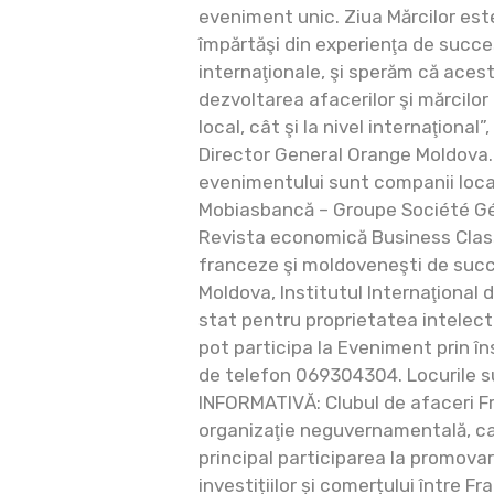
eveniment unic. Ziua Mărcilor est
împărtăşi din experienţa de succes
internaţionale, şi sperăm că acest
dezvoltarea afacerilor şi mărcilor
local, cât şi la nivel internaţional
Director General Orange Moldova.
evenimentului sunt companii local
Mobiasbancă – Groupe Société Gé
Revista economică Business Class
franceze şi moldoveneşti de succ
Moldova, Institutul Internaţiona
stat pentru proprietatea intelect
pot participa la Eveniment prin în
de telefon 069304304. Locurile s
INFORMATIVĂ: Clubul de afaceri F
organizaţie neguvernamentală, ca
principal participarea la promova
investițiilor și comerțului între F