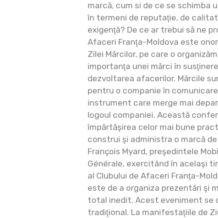
marcă, cum si de ce se schimba 
în termeni de reputaţie, de calitate
exigenţă? De ce ar trebui să ne p
Afaceri Franţa-Moldova este onora
Zilei Mărcilor, pe care o organizăm
importanţa unei mărci în susţinere
dezvoltarea afacerilor. Mărcile s
pentru o companie în comunicarea 
instrument care merge mai depar
logoul companiei. Această confer
împărtăşirea celor mai bune pract
construi şi administra o marcă de
François Myard, preşedintele Mo
Générale, exercitând în acelaşi t
al Clubului de Afaceri Franţa-Mol
este de a organiza prezentări şi m
total inedit. Acest eveniment se 
tradiţional. La manifestaţiile de Z