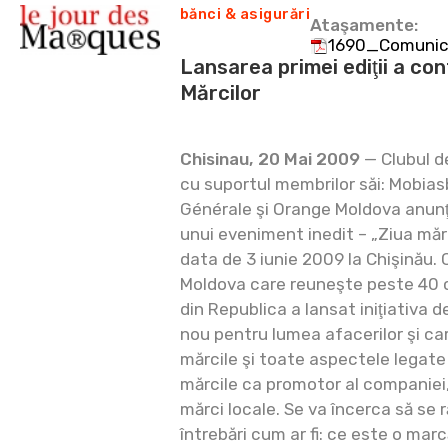
bănci & asigurări
Ataşamente:
1690_Comunicat
Lansarea primei ediţii a con
Mărcilor
Chisinau, 20 Mai 2009
— Clubul d
cu suportul membrilor săi: Mobia
Générale şi Orange Moldova anunţă
unui eveniment inedit – „Ziua mărc
data de 3 iunie 2009 la Chişinău. 
Moldova care reuneşte peste 40 c
din Republica a lansat iniţiativa
nou pentru lumea afacerilor şi ca
mărcile şi toate aspectele legate 
mărcile ca promotor al companiei,
mărci locale. Se va încerca să se 
întrebări cum ar fi: ce este o mar