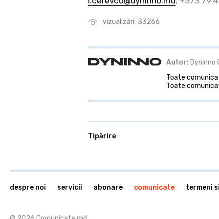
i.cerevco@dyninno.md
, +373 79 
vizualizări: 33266
Autor:
Dyninno 
Toate comunicate
Toate comunicat
Tipărire
despre noi
servicii
abonare
comunicate
termeni si
© 2026 Comunicate.md