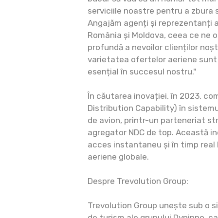
serviciile noastre pentru a zbura
Angajăm agenți și reprezentanți ai 
România și Moldova, ceea ce ne o
profundă a nevoilor clienților noștr
varietatea ofertelor aeriene sunt 
esențial în succesul nostru."
În căutarea inovației, în 2023, c
Distribution Capability) în sistemu
de avion, printr-un parteneriat s
agregator NDC de top. Această inov
acces instantaneu și în timp real 
aeriene globale.
Despre Trevolution Group:
Trevolution Group unește sub o si
de turism ale grupului Dyninno, ca