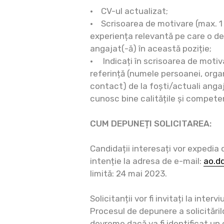
• CV-ul actualizat;
• Scrisoarea de motivare (max. 1
experiența relevantă pe care o deți
angajat(-ă) în această poziție;
• Indicați în scrisoarea de moti
referință (numele persoanei, organ
contact) de la foști/actuali angaj
cunosc bine calitățile și competen
CUM DEPUNEȚI SOLICITAREA:
Candidații interesați vor expedia 
intenție la adresa de e-mail:
ao.d
limită: 24 mai 2023.
Solicitanții vor fi invitați la inter
Procesul de depunere a solicitărilo
devreme dacă va fi identificat un 