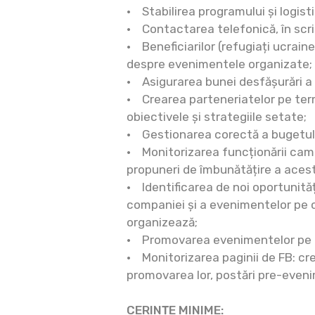
• Stabilirea programului și logis
• Contactarea telefonică, în scris
• Beneficiarilor (refugiați ucraine
despre evenimentele organizate;
• Asigurarea bunei desfășurări a 
• Crearea parteneriatelor pe ter
obiectivele și strategiile setate;
• Gestionarea corectă a bugetul
• Monitorizarea funcționării cam
propuneri de îmbunătățire a aces
• Identificarea de noi oportunit
companiei și a evenimentelor pe 
organizează;
• Promovarea evenimentelor pe pl
• Monitorizarea paginii de FB: cr
promovarea lor, postări pre-even
CERINȚE MINIME: