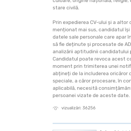
culoare, origine națională, religie,
stare civilă.
Prin expedierea CV-ului și a altor
menționat mai sus, candidatul își 
datele sale personale care apar 
să fie deținute și procesate de AD
analizării aptitudinii candidatului
Candidatul poate revoca acest c
moment prin trimiterea unei notifi
abțineți de la includerea oricăror
speciale, a căror procesare, în co
aplicabilă, necesită consimțământu
persoanei vizate de aceste date.
vizualizări: 36256