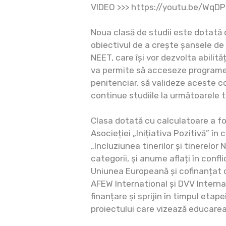
VIDEO >>> https://youtu.be/WqD
Noua clasă de studii este dotată 
obiectivul de a crește șansele de 
NEET, care își vor dezvolta abilită
va permite să acceseze programe
penitenciar, să valideze aceste c
continue studiile la următoarele t
Clasa dotată cu calculatoare a f
Asocieției „Inițiativa Pozitivă” în 
„Incluziunea tinerilor și tinerelor
categorii, și anume aflați în confli
Uniunea Europeană și cofinanțat
AFEW International și DVV Interna
finanțare și sprijin în timpul eta
proiectului care vizează educarea 