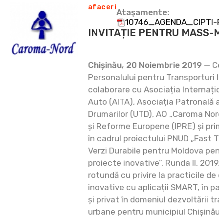
afaceri
Ataşamente:
10746_AGENDA_CIPTI-F
INVITAȚIE PENTRU MASS-
Chișinău, 20 Noiembrie 2019
— Ce
Personalului pentru Transporturi I
colaborare cu Asociația Internați
Auto (AITA), Asociația Patronală a
Drumarilor (UTD), AO „Caroma Nord“
și Reforme Europene (IPRE) și prim
în cadrul proiectului PNUD „Fast 
Verzi Durabile pentru Moldova pen
proiecte inovative”, Runda II, 201
rotundă cu privire la practicile de
inovative cu aplicații SMART, în p
și privat în domeniul dezvoltării tr
urbane pentru municipiul Chișinău