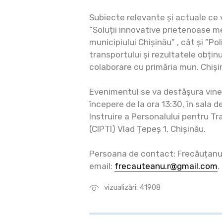
Subiecte relevante și actuale ce 
”Soluții innovative prietenoase me
municipiului Chișinău” , cât și ”Po
transportului și rezultatele obți
colaborare cu primăria mun. Chiși
Evenimentul se va desfășura viner
începere de la ora 13:30, în sala d
Instruire a Personalului pentru Tr
(CIPTI) Vlad Țepeș 1, Chișinău.
Persoana de contact: Frecăuțanu
email:
frecauteanu.r@gmail.com
.
vizualizări: 41908