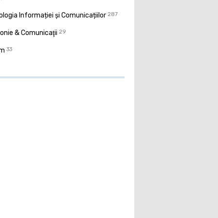
logia Informației și Comunicațiilor
287
onie & Comunicaţii
29
sm
33