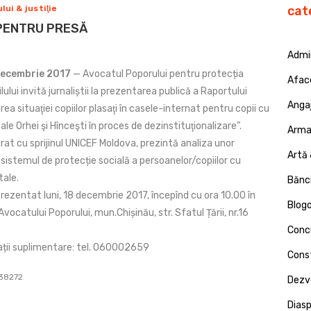
ui & justiţie
cat
 PENTRU PRESĂ
Admin
Decembrie 2017
— Avocatul Poporului pentru protecția
Afac
lului invită jurnaliștii la prezentarea publică a Raportului
Angaj
rea situaţiei copiilor plasaţi în casele-internat pentru copii cu
ale Orhei şi Hînceşti în proces de dezinstituţionalizare”.
Armat
rat cu sprijinul UNICEF Moldova, prezintă analiza unor
Artă 
sistemul de protecție socială a persoanelor/copiilor cu
tale.
Bănci
prezentat luni, 18 decembrie 2017, începînd cu ora 10.00 în
Blog
 Avocatului Poporului, mun.Chișinău, str. Sfatul Țării, nr.16
Concu
ții suplimentare: tel. 060002659
Const
 38272
Dezv
Dias