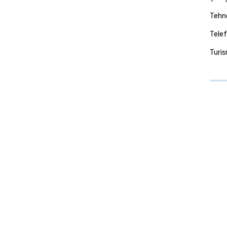
Tehno
Telef
Turi