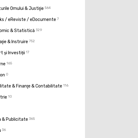
urile Omului & Justiţie
564
ks / eReviste / eDocumente
7
omic & Statistică
329
ţie & Instruire
752
t și Investiții
17
rne
165
ion
0
litate & Finanţe & Contabilitate
116
trie
10
 & Publicitate
365
u
36