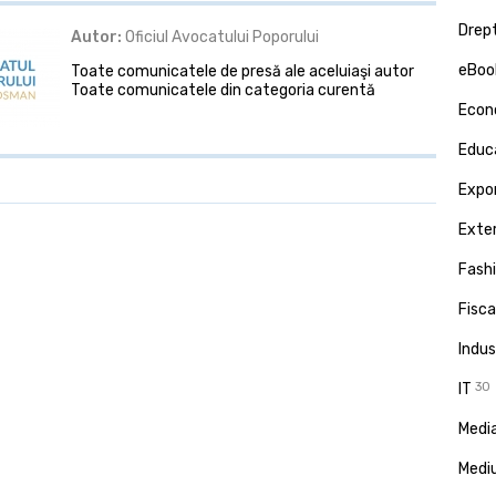
Drept
Autor:
Oficiul Avocatului Poporului
eBoo
Toate comunicatele de presă ale aceluiaşi autor
Toate comunicatele din categoria curentă
Econ
Educa
Expor
Exte
Fash
Fisca
Indus
IT
30
Media
Medi