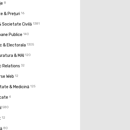
je
8
e & Prețuri
16
 Societate Civilă
1381
oane Publice
140
ic & Electorala
1305
uratura & MAI
120
c Relations
32
rse Web
12
tate & Medicină
125
icate
4
l
580
t
12
ţă
80