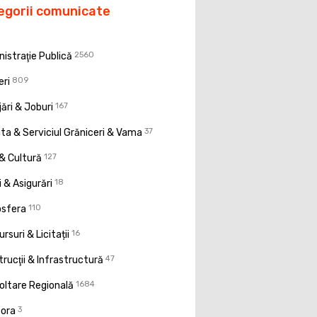
egorii comunicate
istraţie Publică
2560
eri
809
ări & Joburi
167
a & Serviciul Grăniceri & Vama
37
& Cultură
127
 & Asigurări
18
osfera
110
rsuri & Licitații
16
rucţii & Infrastructură
47
oltare Regională
1684
pora
3