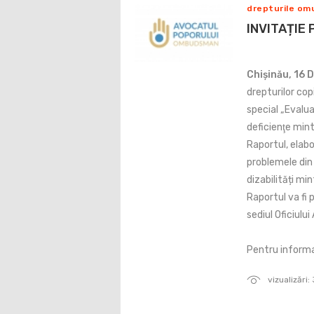
drepturile omul
INVITAȚIE
Chișinău, 16 
drepturilor copi
special „Evalua
deficienţe mint
Raportul, elabo
problemele din 
dizabilități min
Raportul va fi 
sediul Oficiului
Pentru informa
vizualizări: