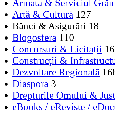
Armata & Serviciul Grăn
Artă & Cultură
127
Bănci & Asigurări
18
Blogosfera
110
Concursuri & Licitații
16
Construcţii & Infrastruct
Dezvoltare Regională
16
Diaspora
3
Drepturile Omului & Just
eBooks / eReviste / eDo