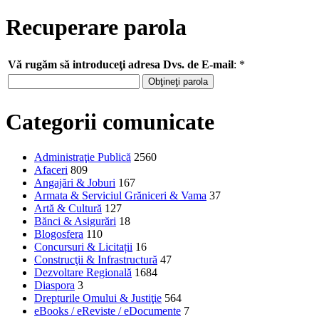
Recuperare parola
Vă rugăm să introduceţi adresa Dvs. de E-mail
:
*
Categorii comunicate
Administraţie Publică
2560
Afaceri
809
Angajări & Joburi
167
Armata & Serviciul Grăniceri & Vama
37
Artă & Cultură
127
Bănci & Asigurări
18
Blogosfera
110
Concursuri & Licitații
16
Construcţii & Infrastructură
47
Dezvoltare Regională
1684
Diaspora
3
Drepturile Omului & Justiţie
564
eBooks / eReviste / eDocumente
7