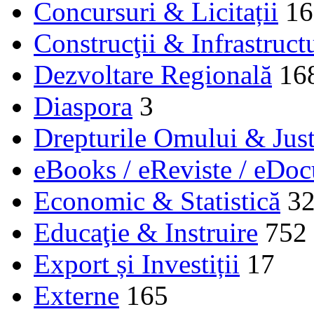
Concursuri & Licitații
16
Construcţii & Infrastruct
Dezvoltare Regională
16
Diaspora
3
Drepturile Omului & Just
eBooks / eReviste / eDo
Economic & Statistică
3
Educaţie & Instruire
752
Export și Investiții
17
Externe
165