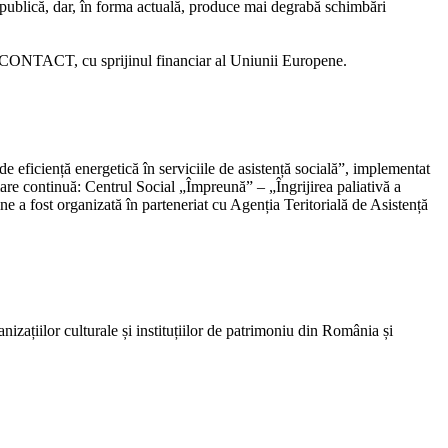
publică, dar, în forma actuală, produce mai degrabă schimbări
lui CONTACT, cu sprijinul financiar al Uniunii Europene.
 eficiență energetică în serviciile de asistență socială”, implementat
are continuă: Centrul Social „Împreună” – „Îngrijirea paliativă a
ine a fost organizată în parteneriat cu Agenția Teritorială de Asistență
nizațiilor culturale și instituțiilor de patrimoniu din România și