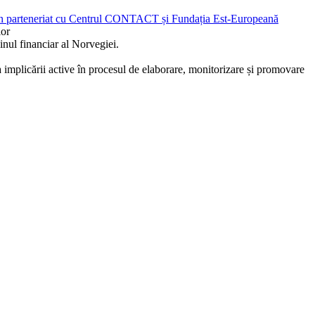
ia, în parteneriat cu Centrul CONTACT și Fundația Est-Europeană
lor
nul financiar al Norvegiei.
a implicării active în procesul de elaborare, monitorizare și promovare