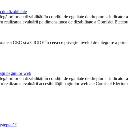
de dizabilitate
gătorilor cu dizabilități în condiții de egalitate de drepturi – indicato
realizarea evaluării pe dimensiunea de dizabilitate a Comisiei Elector
ionale a CEC și a CICDE în ceea ce privește nivelul de integrare a princip
ții paginilor web
gătorilor cu dizabilități în condiții de egalitate de drepturi – indicato
realizarea evaluării accesibilității paginilor web ale Comisiei Elector
așteptată?