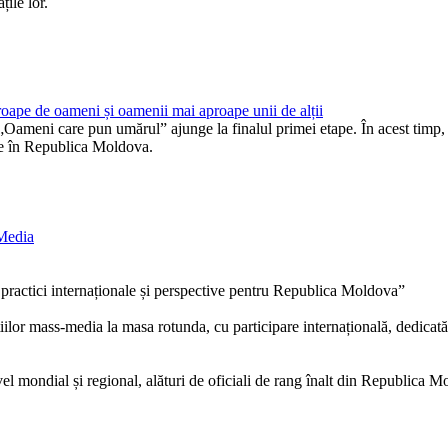
ile lor.
ape de oameni și oamenii mai aproape unii de alții
Oameni care pun umărul” ajunge la finalul primei etape. În acest timp,
vile în Republica Moldova.
-Media
 practici internaționale și perspective pentru Republica Moldova”
iilor mass-media la masa rotunda, cu participare internațională, dedicată 
ivel mondial și regional, alături de oficiali de rang înalt din Republica M