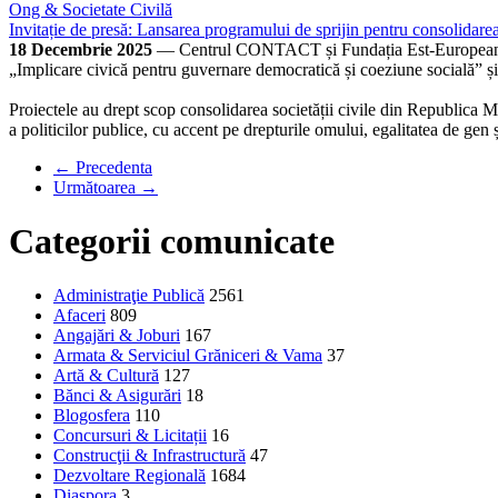
Ong & Societate Civilă
Invitație de presă: Lansarea programului de sprijin pentru consolidar
18 Decembrie 2025
— Centrul CONTACT și Fundația Est-Europeană in
„Implicare civică pentru guvernare democratică și coeziune socială” ș
Proiectele au drept scop consolidarea societății civile din Republica M
a politicilor publice, cu accent pe drepturile omului, egalitatea de gen 
← Precedenta
Următoarea →
Categorii comunicate
Administraţie Publică
2561
Afaceri
809
Angajări & Joburi
167
Armata & Serviciul Grăniceri & Vama
37
Artă & Cultură
127
Bănci & Asigurări
18
Blogosfera
110
Concursuri & Licitații
16
Construcţii & Infrastructură
47
Dezvoltare Regională
1684
Diaspora
3