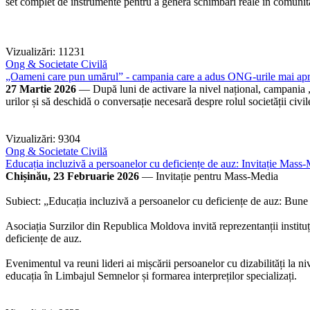
set complet de instrumente pentru a genera schimbări reale în comunităț
Vizualizări: 11231
Ong & Societate Civilă
„Oameni care pun umărul” - campania care a adus ONG-urile mai apro
27 Martie 2026
— După luni de activare la nivel național, campania „
urilor și să deschidă o conversație necesară despre rolul societății ci
Vizualizări: 9304
Ong & Societate Civilă
Educația incluzivă a persoanelor cu deficiențe de auz: Invitație Mass
Chișinău, 23 Februarie 2026
— Invitație pentru Mass-Media
Subiect: „Educația incluzivă a persoanelor cu deficiențe de auz: Bune
Asociația Surzilor din Republica Moldova invită reprezentanții instituț
deficiențe de auz.
Evenimentul va reuni lideri ai mișcării persoanelor cu dizabilități la n
educația în Limbajul Semnelor și formarea interpreților specializați.