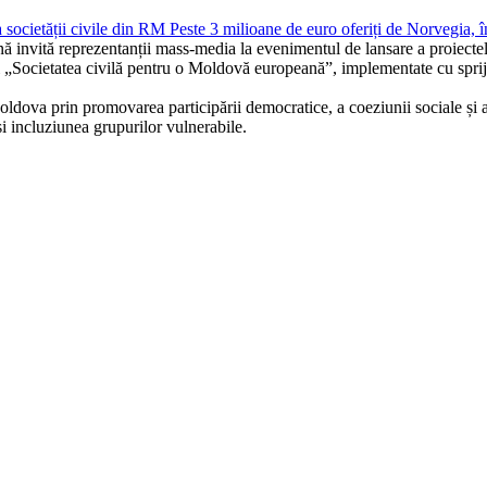
ea societății civile din RM Peste 3 milioane de euro oferiți de Norveg
vită reprezentanții mass-media la evenimentul de lansare a proiecte
i „Societatea civilă pentru o Moldovă europeană”, implementate cu spriji
oldova prin promovarea participării democratice, a coeziunii sociale și 
și incluziunea grupurilor vulnerabile.