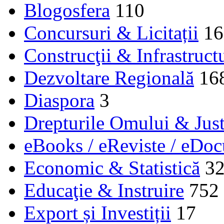
Blogosfera
110
Concursuri & Licitații
16
Construcţii & Infrastruct
Dezvoltare Regională
16
Diaspora
3
Drepturile Omului & Just
eBooks / eReviste / eDo
Economic & Statistică
3
Educaţie & Instruire
752
Export și Investiții
17