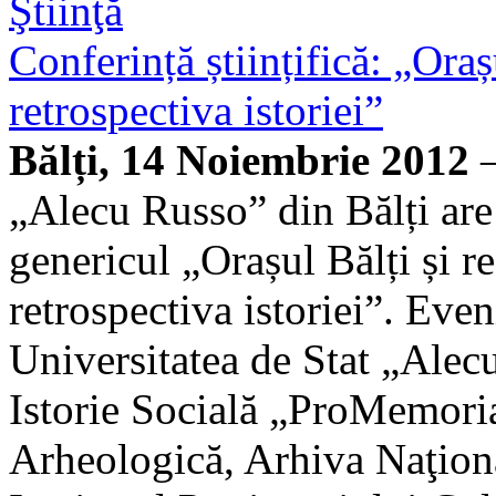
Ştiinţă
Conferință științifică: „Oraș
retrospectiva istoriei”
Bălți, 14 Noiembrie 2012
—
„Alecu Russo” din Bălți are 
genericul „Orașul Bălți și r
retrospectiva istoriei”. Eve
Universitatea de Stat „Alecu
Istorie Socială „ProMemori
Arheologică, Arhiva Naţion