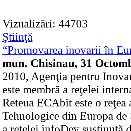
Vizualizări: 44703
Ştiinţă
“Promovarea inovarii în Eur
mun. Chisinau, 31 Octomb
2010, Agenţia pentru Inova
este membră a reţelei intern
Reteua ECAbit este o reţea a
Tehnologice din Europa de S
a reţelei infoDev susţinută