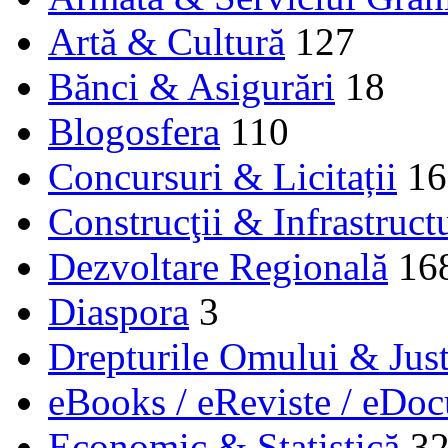
Artă & Cultură
127
Bănci & Asigurări
18
Blogosfera
110
Concursuri & Licitații
16
Construcţii & Infrastruct
Dezvoltare Regională
16
Diaspora
3
Drepturile Omului & Just
eBooks / eReviste / eDo
Economic & Statistică
3