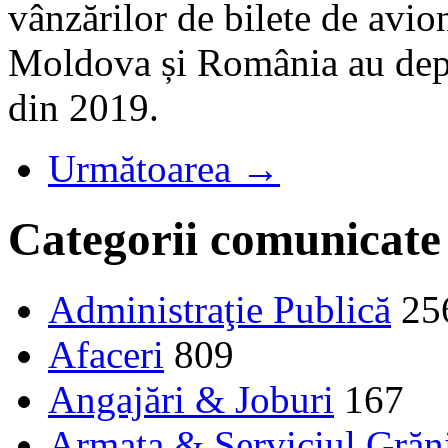
vânzărilor de bilete de avio
Moldova și România au depă
din 2019.
Următoarea →
Categorii comunicate
Administraţie Publică
25
Afaceri
809
Angajări & Joburi
167
Armata & Serviciul Grăn