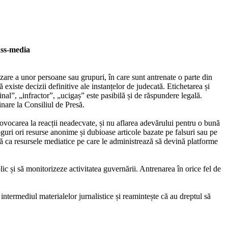
ass-media
izare a unor persoane sau grupuri, în care sunt antrenate o parte din
ă existe decizii definitive ale instanțelor de judecată. Etichetarea și
nal”, „infractor”, „ucigaș” este pasibilă și de răspundere legală.
inare la Consiliul de Presă.
ovocarea la reacții neadecvate, și nu aflarea adevărului pentru o bună
guri ori resurse anonime și dubioase articole bazate pe falsuri sau pe
ă ca resursele mediatice pe care le administrează să devină platforme
lic și să monitorizeze activitatea guvernării. Antrenarea în orice fel de
n intermediul materialelor jurnalistice și reamintește că au dreptul să