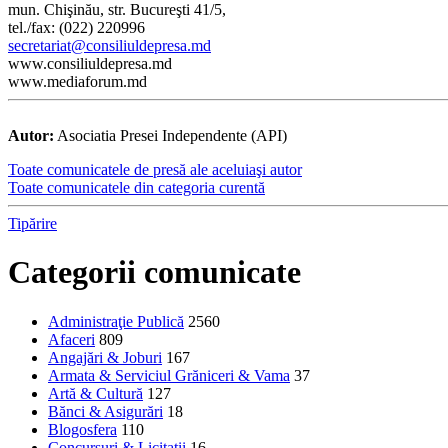
mun. Chişinău, str. Bucureşti 41/5,
tel./fax: (022) 220996
secretariat@consiliuldepresa.md
www.consiliuldepresa.md
www.mediaforum.md
Autor:
Asociatia Presei Independente (API)
Toate comunicatele de presă ale aceluiaşi autor
Toate comunicatele din categoria curentă
Tipărire
Categorii comunicate
Administraţie Publică
2560
Afaceri
809
Angajări & Joburi
167
Armata & Serviciul Grăniceri & Vama
37
Artă & Cultură
127
Bănci & Asigurări
18
Blogosfera
110
Concursuri & Licitații
16