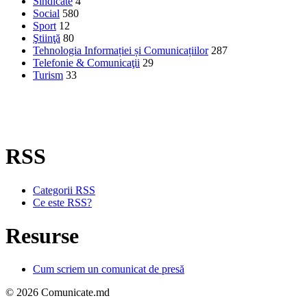
Sindicate
4
Social
580
Sport
12
Ştiinţă
80
Tehnologia Informației și Comunicațiilor
287
Telefonie & Comunicaţii
29
Turism
33
RSS
Categorii RSS
Ce este RSS?
Resurse
Cum scriem un comunicat de presă
© 2026 Comunicate.md