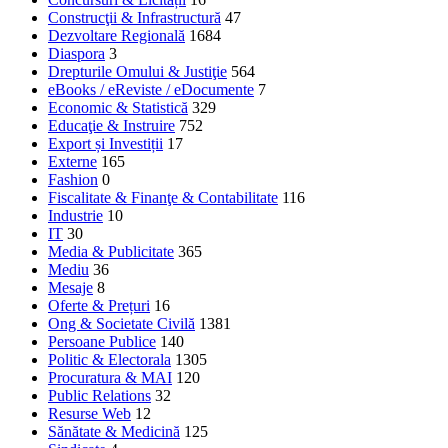
Construcţii & Infrastructură
47
Dezvoltare Regională
1684
Diaspora
3
Drepturile Omului & Justiţie
564
eBooks / eReviste / eDocumente
7
Economic & Statistică
329
Educaţie & Instruire
752
Export și Investiții
17
Externe
165
Fashion
0
Fiscalitate & Finanţe & Contabilitate
116
Industrie
10
IT
30
Media & Publicitate
365
Mediu
36
Mesaje
8
Oferte & Prețuri
16
Ong & Societate Civilă
1381
Persoane Publice
140
Politic & Electorala
1305
Procuratura & MAI
120
Public Relations
32
Resurse Web
12
Sănătate & Medicină
125