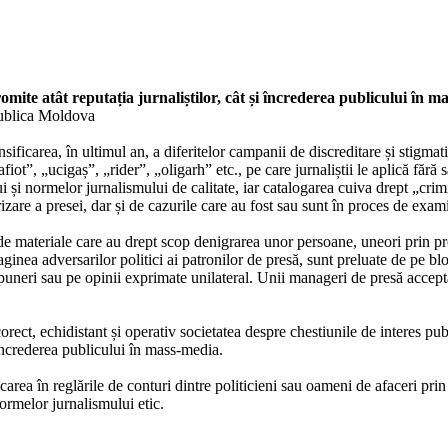
mite atât reputația jurnaliștilor, cât și încrederea publicului în m
publica Moldova
ificarea, în ultimul an, a diferitelor campanii de discreditare și stigmat
iot”, „ucigaș”, „rider”, „oligarh” etc., pe care jurnaliștii le aplică fără s
i și normelor jurnalismului de calitate, iar catalogarea cuiva drept „crimi
izare a presei, dar și de cazurile care au fost sau sunt în proces de exam
de materiale care au drept scop denigrarea unor persoane, uneori prin pr
inea adversarilor politici ai patronilor de presă, sunt preluate de pe blo
puneri sau pe opinii exprimate unilateral. Unii manageri de presă accept
orect, echidistant și operativ societatea despre chestiunile de interes pub
 încrederea publicului în mass-media.
licarea în reglările de conturi dintre politicieni sau oameni de afaceri pri
ormelor jurnalismului etic.