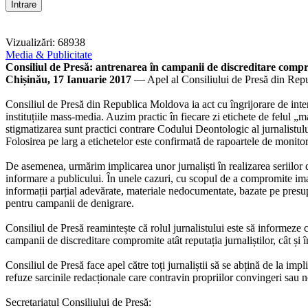
Vizualizări: 68938
Media & Publicitate
Consiliul de Presă: antrenarea în campanii de discreditare compro
Chișinău, 17 Ianuarie 2017
— Apel al Consiliului de Presă din Re
Consiliul de Presă din Republica Moldova ia act cu îngrijorare de intens
instituțiile mass-media. Auzim practic în fiecare zi etichete de felul „maf
stigmatizarea sunt practici contrare Codului Deontologic al jurnalistulu
Folosirea pe larg a etichetelor este confirmată de rapoartele de monitor
De asemenea, urmărim implicarea unor jurnaliști în realizarea seriilor 
informare a publicului. În unele cazuri, cu scopul de a compromite imag
informații parțial adevărate, materiale nedocumentate, bazate pe presu
pentru campanii de denigrare.
Consiliul de Presă reamintește că rolul jurnalistului este să informeze c
campanii de discreditare compromite atât reputația jurnaliștilor, cât și
Consiliul de Presă face apel către toți jurnaliștii să se abțină de la imp
refuze sarcinile redacționale care contravin propriilor convingeri sau n
Secretariatul Consiliului de Presă: