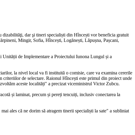
zabilităţi, dar şi tineri specialiști din Hîncești vor beneficia gratuit
 Cărpineni, Mingir, Sofia, Hîncești, Logănești, Lăpușna, Pașcani,
lui Unității de Implementare a Proiectului Iunona Lungul și a
arilor, la nivel local va fi instituită o comisie, care va examina cererile
rm criteriilor de selectare. Raionul Hîncești este primul din proiect unde
dezvoltăm aceste localități" a precizat viceministrul Victor Zubcu.
racotă și laminat, precum și pereți tencuiți, inclusiv conectarea la
 mai ales că ne dorim să atragem tinerii specialiști la sate" a subliniat