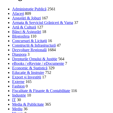
Administraţie Publică
2561
Afaceri
809
Angajări & Joburi
167
Armata & Serviciul Grăniceri & Vama
37
Artă & Cultură
127
Bănci & Asigurări
18
Blogosfera
110
Concursuri & Licitații
16
Construcţii & Infrastructură
47
Dezvoltare Regională
1684
Diaspora
3
Drepturile Omului & Justiţie
564
eBooks / eReviste / eDocumente
7
Economic & Statistică
329
Educaţie & Instruire
752
Export și Investiții
17
Externe
165
Fashion
0
Fiscalitate & Finanţe & Contabilitate
116
Industrie
10
IT
30
Media & Publicitate
365
Mediu
36