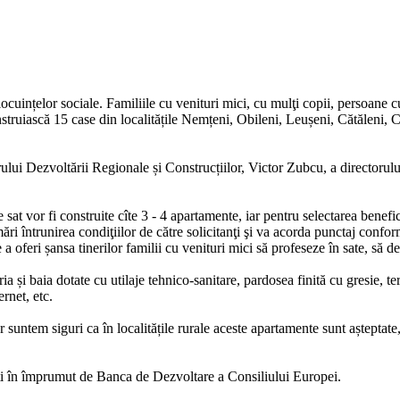
uințelor sociale. Familiile cu venituri mici, cu mulţi copii, persoane cu di
construiască 15 case din localitățile Nemțeni, Obileni, Leușeni, Cătăleni,
rului Dezvoltării Regionale și Construcțiilor, Victor Zubcu, a directoru
 sat vor fi construite cîte 3 - 4 apartamente, iar pentru selectarea benefici
mări întrunirea condiţiilor de către solicitanţi şi va acorda punctaj confo
e a oferi șansa tinerilor familii cu venituri mici să profeseze în sate, să 
a și baia dotate cu utilaje tehnico-sanitare, pardosea finită cu gresie, te
ernet, etc.
 suntem siguri ca în localitățile rurale aceste apartamente sunt așteptate,
riți în împrumut de Banca de Dezvoltare a Consiliului Europei.