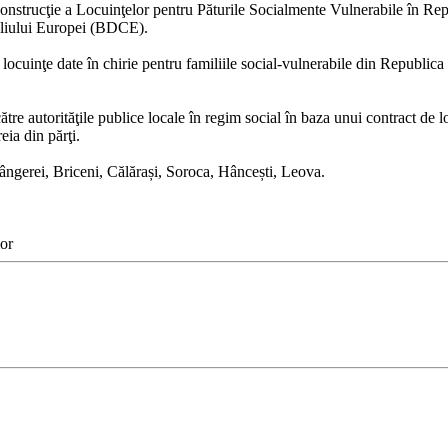
Construcţie a Locuinţelor pentru Păturile Socialmente Vulnerabile în Rep
siliului Europei (BDCE).
locuinţe date în chirie pentru familiile social-vulnerabile din Republica
către autorităţile publice locale în regim social în baza unui contract de 
reia din părţi.
Sângerei, Briceni, Călărași, Soroca, Hâncești, Leova.
lor