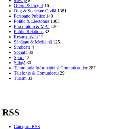
Mesaje
8
Oferte & Prețuri
16
Ong & Societate Civilă
1381
Persoane Publice
140
Politic & Electorala
1305
Procuratura & MAI
120
Public Relations
32
Resurse Web
12
Sănătate & Medicină
125
Sindicate
4
Social
580
Sport
12
Ştiinţă
80
Tehnologia Informației și Comunicațiilor
287
Telefonie & Comunicaţii
29
Turism
33
RSS
Categorii RSS