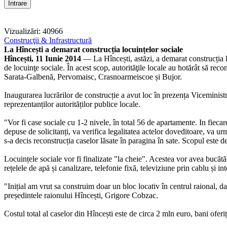
Vizualizări: 40966
Construcţii & Infrastructură
La Hîncești a demarat construcția locuințelor sociale
Hîncești, 11 Iunie 2014
— La Hîncești, astăzi, a demarat construcția loc
de locuinţe sociale. În acest scop, autorităţile locale au hotărât să re
Sarata-Galbenă, Pervomaisc, Crasnoarmeiscoe și Bujor.
Inaugurarea lucrărilor de construcție a avut loc în prezența Viceminist
reprezentanților autorităților publice locale.
"Vor fi case sociale cu 1-2 nivele, în total 56 de apartamente. In fiecare
depuse de solicitanți, va verifica legalitatea actelor doveditoare, va ur
s-a decis reconstrucția caselor lăsate în paragina în sate. Scopul este d
Locuințele sociale vor fi finalizate "la cheie". Acestea vor avea bucătări
rețelele de apă și canalizare, telefonie fixă, televiziune prin cablu și int
"Inițial am vrut sa construim doar un bloc locativ în centrul raional, dar
președintele raionului Hîncești, Grigore Cobzac.
Costul total al caselor din Hîncești este de circa 2 mln euro, bani ofe