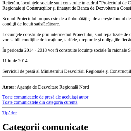
Reiterăm, locuințele sociale sunt construite în cadrul "Proiectului de 
Regionale și Construcțiilor și finanțat de Banca de Dezvoltare a Con
Scopul Proiectului propus este de a îmbunătăți şi de a creşte fondul de 
condiţii de locuit satisfăcătoare.
Locuinţele construite prin intermediul Proiectului, sunt repartizate de 
vor stabili condiţiile de locaţiune, tarifele, drepturile şi obligaţiile fiecă
În perioada 2014 - 2018 vor fi construite locuințe sociale în raionale 
11 iunie 2014
Serviciul de presă al Ministerului Dezvoltării Regionale și Construcții
Autor:
Agenția de Dezvoltare Regională Nord
Toate comunicatele de presă ale aceluiaşi autor
Toate comunicatele din categoria curentă
Tipărire
Categorii comunicate