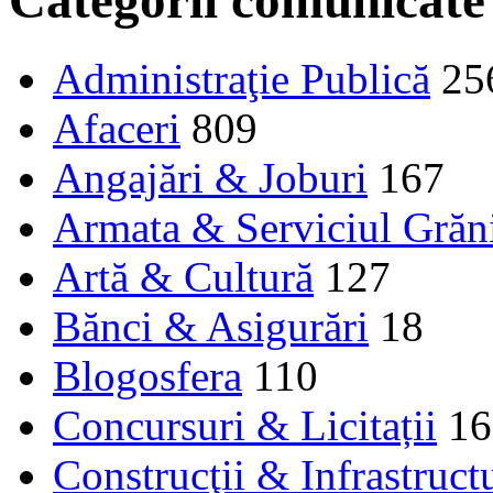
Categorii comunicate
Administraţie Publică
25
Afaceri
809
Angajări & Joburi
167
Armata & Serviciul Grăn
Artă & Cultură
127
Bănci & Asigurări
18
Blogosfera
110
Concursuri & Licitații
16
Construcţii & Infrastruct