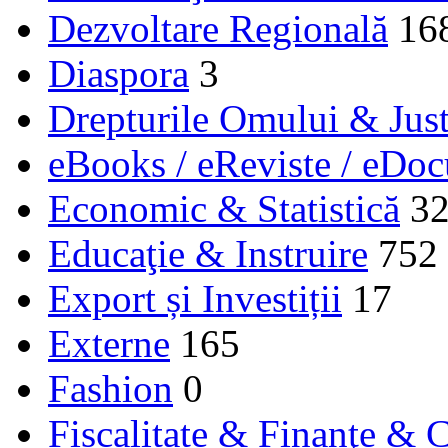
Dezvoltare Regională
16
Diaspora
3
Drepturile Omului & Just
eBooks / eReviste / eDo
Economic & Statistică
3
Educaţie & Instruire
752
Export și Investiții
17
Externe
165
Fashion
0
Fiscalitate & Finanţe & C