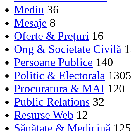
Mediu
36
Mesaje
8
Oferte & Prețuri
16
Ong & Societate Civilă
1
Persoane Publice
140
Politic & Electorala
130
Procuratura & MAI
120
Public Relations
32
Resurse Web
12
Sănătate & Medicină
125