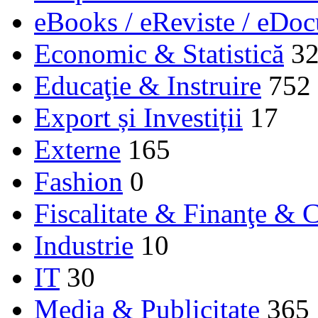
eBooks / eReviste / eDo
Economic & Statistică
3
Educaţie & Instruire
752
Export și Investiții
17
Externe
165
Fashion
0
Fiscalitate & Finanţe & C
Industrie
10
IT
30
Media & Publicitate
365