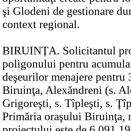
şi Glodeni de gestionare dur
context regional.
BIRUINȚA. Solicitantul proi
poligonului pentru acumulare
deşeurilor menajere pentru 3 
Biruinţa, Alexăndreni (s. Al
Grigoreşti, s. Tîpleşti, s. Ţî
Primăria oraşului Biruinţa, 
proiectului este de 6 091 19