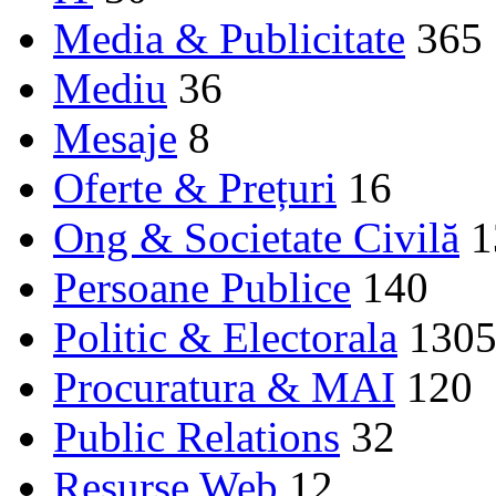
Media & Publicitate
365
Mediu
36
Mesaje
8
Oferte & Prețuri
16
Ong & Societate Civilă
1
Persoane Publice
140
Politic & Electorala
130
Procuratura & MAI
120
Public Relations
32
Resurse Web
12