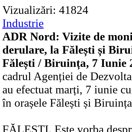
Vizualizări: 41824
Industrie
ADR Nord: Vizite de monito
derulare, la Fălești și Biru
Fălești / Biruința, 7 Iunie
cadrul Agenției de Dezvol
au efectuat marți, 7 iunie c
în orașele Fălești și Biruința
FĂLEȘTI. Este vorba despre