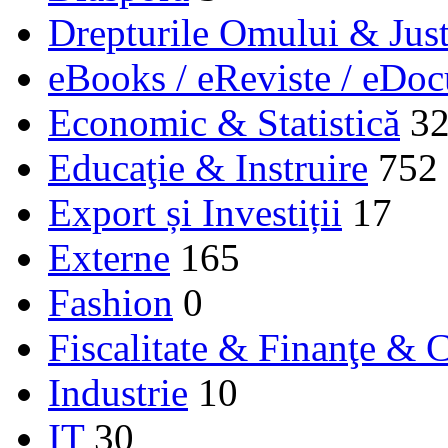
Drepturile Omului & Just
eBooks / eReviste / eDo
Economic & Statistică
3
Educaţie & Instruire
752
Export și Investiții
17
Externe
165
Fashion
0
Fiscalitate & Finanţe & C
Industrie
10
IT
30