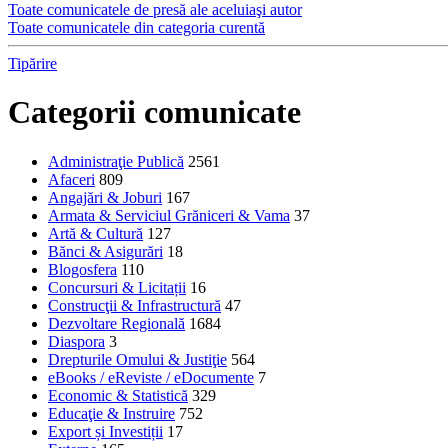
Toate comunicatele de presă ale aceluiaşi autor
Toate comunicatele din categoria curentă
Tipărire
Categorii comunicate
Administraţie Publică
2561
Afaceri
809
Angajări & Joburi
167
Armata & Serviciul Grăniceri & Vama
37
Artă & Cultură
127
Bănci & Asigurări
18
Blogosfera
110
Concursuri & Licitații
16
Construcţii & Infrastructură
47
Dezvoltare Regională
1684
Diaspora
3
Drepturile Omului & Justiţie
564
eBooks / eReviste / eDocumente
7
Economic & Statistică
329
Educaţie & Instruire
752
Export și Investiții
17