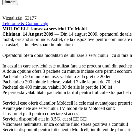
Vizualizări: 53177
Telefonie & Comunicaţii
MOLDCELL lanseaza serviciul TV Mobil
Chisinau, 14 August 2009
— Din 14 august 2009, operatorul de tele
mobil, oricand si oriunde. Astfel, de la dispozitive pentru comunicare
cu astazi, si in televizoare in miniatura.
Operatorul ofera doua modalitati de utilizare a serviciului - cu si fara 
In cazul in care serviciul este utilizat fara a se procura unul din pachet
A doua optiune ofera 3 pachete cu minute incluse care permit economisir
Pachetul cu 50 minute incluse, valabil o zi la pret de 20 lei
Pachetul cu 200 minute incluse, valabil 7 zile la pret de 70 lei si
Pachetul de 400 minute, valabil 30 de zile la pret de 100 lei
Pe perioada valabilitatii pachetului tariful pentru traficul extra pachet 
Serviciul este oferit clientilor Moldcell la cele mai avantajoase preturi s
Avantajele nete ale serviciului TV mobil de la Moldcell sunt:
Lipsa unei plati pentru conectare si acces!
Serviciu disponibil atat in 3,5G, cat si EDGE!
Vizionarea nelimitata, unica conditie fiind starea pozitiva a contului!
Serviciu disponibil pentru toti clientii Moldcell, indiferent de plan tarif