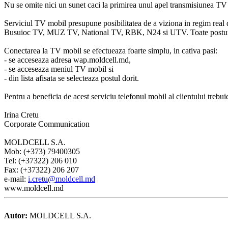
Nu se omite nici un sunet caci la primirea unul apel transmisiunea TV
Serviciul TV mobil presupune posibilitatea de a viziona in regim real 
Busuioc TV, MUZ TV, National TV, RBK, N24 si UTV. Toate posturile 
Conectarea la TV mobil se efectueaza foarte simplu, in cativa pasi:
- se acceseaza adresa wap.moldcell.md,
- se acceseaza meniul TV mobil si
- din lista afisata se selecteaza postul dorit.
Pentru a beneficia de acest serviciu telefonul mobil al clientului trebuie
Irina Cretu
Corporate Communication
MOLDCELL S.A.
Mob: (+373) 79400305
Tel: (+37322) 206 010
Fax: (+37322) 206 207
e-mail:
i.cretu@moldcell.md
www.moldcell.md
Autor:
MOLDCELL S.A.