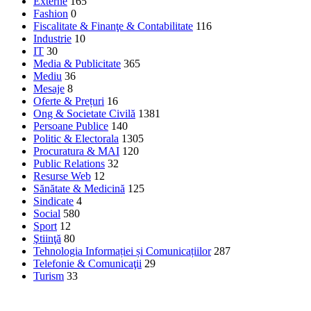
Externe
165
Fashion
0
Fiscalitate & Finanţe & Contabilitate
116
Industrie
10
IT
30
Media & Publicitate
365
Mediu
36
Mesaje
8
Oferte & Prețuri
16
Ong & Societate Civilă
1381
Persoane Publice
140
Politic & Electorala
1305
Procuratura & MAI
120
Public Relations
32
Resurse Web
12
Sănătate & Medicină
125
Sindicate
4
Social
580
Sport
12
Ştiinţă
80
Tehnologia Informației și Comunicațiilor
287
Telefonie & Comunicaţii
29
Turism
33