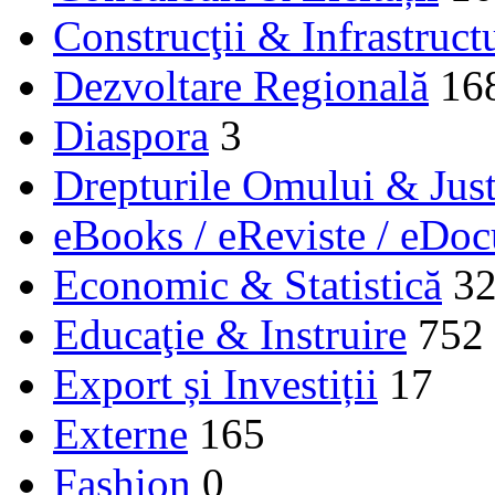
Construcţii & Infrastruct
Dezvoltare Regională
16
Diaspora
3
Drepturile Omului & Just
eBooks / eReviste / eDo
Economic & Statistică
3
Educaţie & Instruire
752
Export și Investiții
17
Externe
165
Fashion
0