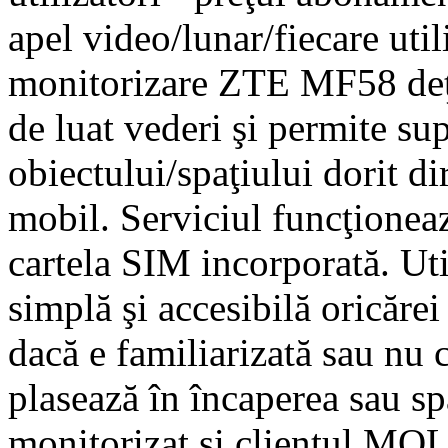
apel video/lunar/fiecare uti
monitorizare ZTE MF58 deţi
de luat vederi şi permite su
obiectului/spaţiului dorit di
mobil. Serviciul funcţionea
cartela SIM incorporată. Uti
simplă şi accesibilă oricărei
dacă e familiarizată sau nu 
plasează în încaperea sau spa
monitorizat şi clientul MO