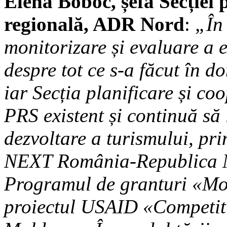
Elena Boboc, șefa Secției 
regională, ADR Nord
:
„În
monitorizare și evaluare a 
despre tot ce s-a făcut în d
iar Secția planificare și co
PRS existent și continuă să 
dezvoltare a turismului, pr
NEXT România-Republica 
Programul de granturi «Mol
proiectul USAID «Competitiv