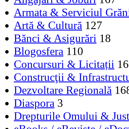
Armata & Serviciul Grăn
Artă & Cultură
127
Bănci & Asigurări
18
Blogosfera
110
Concursuri & Licitații
16
Construcţii & Infrastruct
Dezvoltare Regională
16
Diaspora
3
Drepturile Omului & Just
eBooks / eReviste / eDo