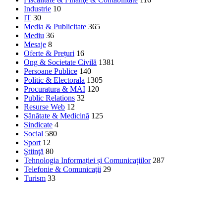
Industrie
10
IT
30
Media & Publicitate
365
Mediu
36
Mesaje
8
Oferte & Prețuri
16
Ong & Societate Civilă
1381
Persoane Publice
140
Politic & Electorala
1305
Procuratura & MAI
120
Public Relations
32
Resurse Web
12
Sănătate & Medicină
125
Sindicate
4
Social
580
Sport
12
Ştiinţă
80
Tehnologia Informației și Comunicațiilor
287
Telefonie & Comunicaţii
29
Turism
33