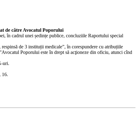
orat de către Avocatul Poporului
 în cadrul unei ședințe publice, concluziile Raportului special
 respinsă de 3 instituții medicale”, în corespundere cu atribuțiile
vocatul Poporului este în drept să acţioneze din oficiu, atunci cînd
-uri.
, 16.