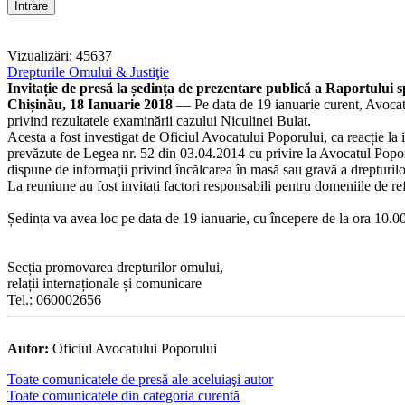
Vizualizări: 45637
Drepturile Omului & Justiţie
Invitație de presă la ședința de prezentare publică a Raportului s
Chișinău, 18 Ianuarie 2018
— Pe data de 19 ianuarie curent, Avocatu
privind rezultatele examinării cazului Niculinei Bulat.
Acesta a fost investigat de Oficiul Avocatului Poporului, ca reacție la i
prevăzute de Legea nr. 52 din 03.04.2014 cu privire la Avocatul Popor
dispune de informaţii privind încălcarea în masă sau gravă a drepturilor
La reuniune au fost invitați factori responsabili pentru domeniile de 
Ședința va avea loc pe data de 19 ianuarie, cu începere de la ora 10.00,
Secția promovarea drepturilor omului,
relații internaționale și comunicare
Tel.: 060002656
Autor:
Oficiul Avocatului Poporului
Toate comunicatele de presă ale aceluiaşi autor
Toate comunicatele din categoria curentă