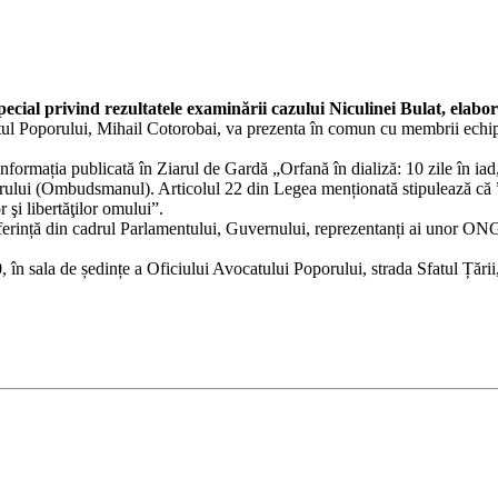
pecial privind rezultatele examinării cazului Niculinei Bulat, elab
l Poporului, Mihail Cotorobai, va prezenta în comun cu membrii echipei,
nformația publicată în Ziarul de Gardă „Orfană în dializă: 10 zile în iad,
ului (Ombudsmanul). Articolul 22 din Legea menționată stipulează că ”A
 şi libertăţilor omului”.
referință din cadrul Parlamentului, Guvernului, reprezentanți ai unor ONG
 în sala de ședințe a Oficiului Avocatului Poporului, strada Sfatul Țării