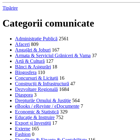
Tipărire
Categorii comunicate
Administraţie Publică
2561
Afaceri
809
Angajări & Joburi
167
Armata & Serviciul Grăniceri & Vama
37
Artă & Cultură
127
Bănci & Asigurări
18
Blogosfera
110
Concursuri & Licitații
16
Construcţii & Infrastructură
47
Dezvoltare Regională
1684
Diaspora
3
Drepturile Omului & Justiţie
564
eBooks / eReviste / eDocumente
7
Economic & Statistică
329
Educaţie & Instruire
752
Export și Investiții
17
Externe
165
Fashion
0
Fiscalitate & Finanţe & Contabilitate
116