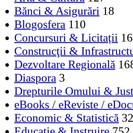
Bănci & Asigurări
18
Blogosfera
110
Concursuri & Licitații
16
Construcţii & Infrastruct
Dezvoltare Regională
16
Diaspora
3
Drepturile Omului & Just
eBooks / eReviste / eDo
Economic & Statistică
3
Educaţie & Instruire
752