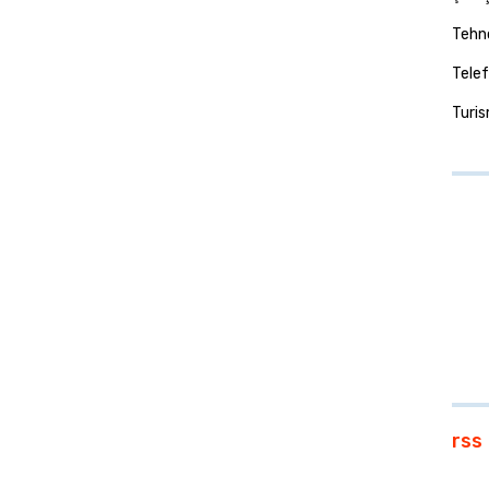
Tehno
Telef
Turi
rss