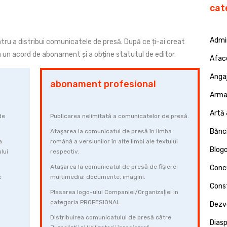
cat
Admin
ru a distribui comunicatele de presă. După ce ți-ai creat
un acord de abonament și a obține statutul de editor.
Afac
Angaj
abonament profesional
Armat
Artă 
de
Publicarea nelimitată a comunicatelor de presă.
Bănci
Ataşarea la comunicatul de presă în limba
a
română a versiunilor în alte limbi ale textului
Blog
lui
respectiv.
Ataşarea la comunicatul de presă de fişiere
Concu
e
multimedia: documente, imagini.
Const
Plasarea logo-ului Companiei/Organizaţiei in
categoria PROFESIONAL.
Dezv
Distribuirea comunicatului de presă către
Dias