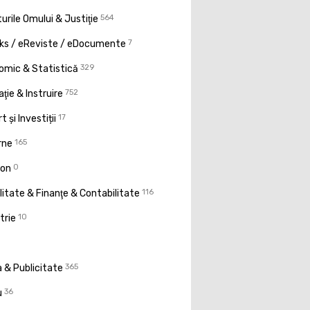
urile Omului & Justiţie
564
ks / eReviste / eDocumente
7
omic & Statistică
329
ţie & Instruire
752
t și Investiții
17
rne
165
ion
0
litate & Finanţe & Contabilitate
116
trie
10
 & Publicitate
365
u
36