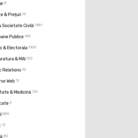
je
8
e & Prețuri
16
 Societate Civilă
1381
oane Publice
140
ic & Electorala
1305
uratura & MAI
120
c Relations
32
rse Web
12
tate & Medicină
125
icate
4
l
580
t
12
ţă
80