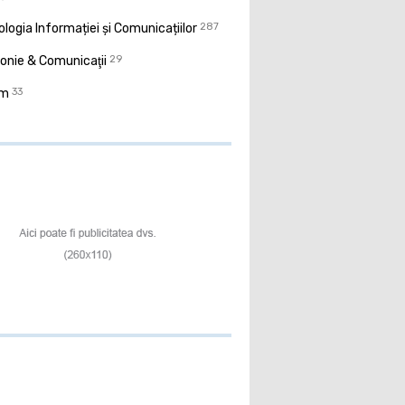
logia Informației și Comunicațiilor
287
onie & Comunicaţii
29
sm
33