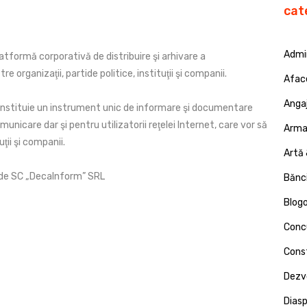
cat
Admin
atformă corporativă de distribuire şi arhivare a
 organizaţii, partide politice, instituţii şi companii.
Afac
Angaj
nstituie un instrument unic de informare şi documentare
omunicare dar şi pentru utilizatorii reţelei Internet, care vor să
Armat
ţii şi companii.
Artă 
 de SC „DecaInform” SRL
Bănci
Blog
Concu
Const
Dezv
Dias