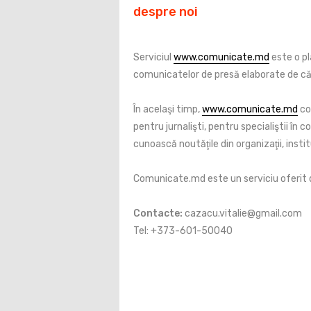
despre noi
Serviciul
www.comunicate.md
este o pl
comunicatelor de presă elaborate de către
În acelaşi timp,
www.comunicate.md
co
pentru jurnalişti, pentru specialiştii în c
cunoască noutăţile din organizaţii, institu
Comunicate.md este un serviciu oferit
Contacte:
cazacu.vitalie@gmail.com
Tel: +373-601-50040