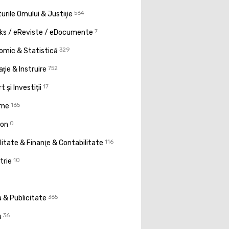
urile Omului & Justiţie
564
ks / eReviste / eDocumente
7
omic & Statistică
329
ţie & Instruire
752
t și Investiții
17
rne
165
ion
0
litate & Finanţe & Contabilitate
116
trie
10
 & Publicitate
365
u
36