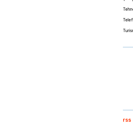
Tehno
Telef
Turi
rss