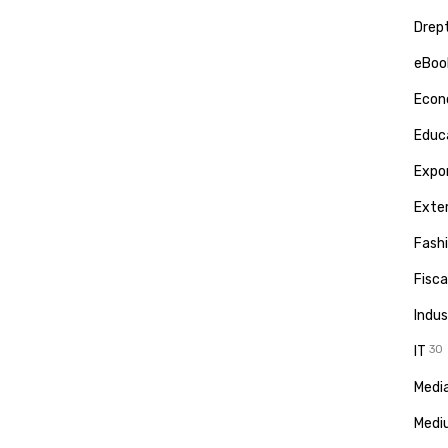
Drept
eBoo
Econ
Educa
Expor
Exte
Fash
Fisca
Indus
IT
30
Media
Medi