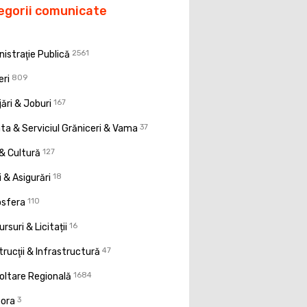
egorii comunicate
istraţie Publică
2561
eri
809
ări & Joburi
167
a & Serviciul Grăniceri & Vama
37
& Cultură
127
 & Asigurări
18
osfera
110
rsuri & Licitații
16
rucţii & Infrastructură
47
oltare Regională
1684
pora
3