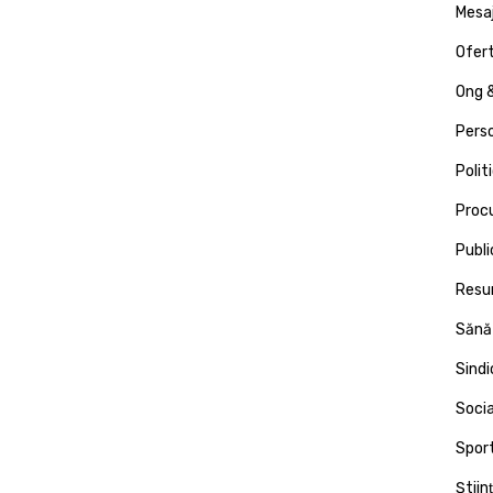
Mesa
Ofert
Ong &
Pers
Polit
Proc
Publi
Resu
Sănă
Sind
Socia
Spor
Ştiin