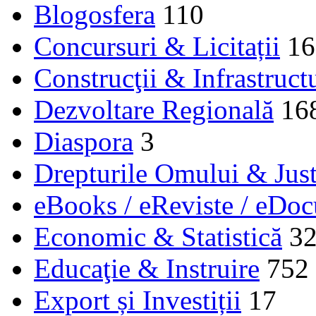
Blogosfera
110
Concursuri & Licitații
16
Construcţii & Infrastruct
Dezvoltare Regională
16
Diaspora
3
Drepturile Omului & Just
eBooks / eReviste / eDo
Economic & Statistică
3
Educaţie & Instruire
752
Export și Investiții
17