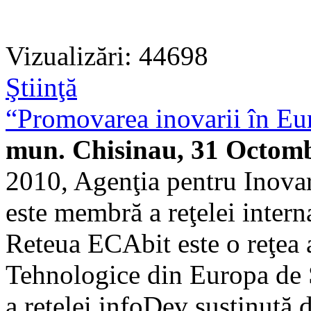
Vizualizări: 44698
Ştiinţă
“Promovarea inovarii în Eur
mun. Chisinau, 31 Octomb
2010, Agenţia pentru Inova
este membră a reţelei intern
Reteua ECAbit este o reţea a
Tehnologice din Europa de S
a reţelei infoDev susţinută