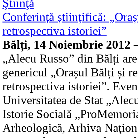
Ştiinţă
Conferință științifică: „Oraș
retrospectiva istoriei”
Bălți, 14 Noiembrie 2012
—
„Alecu Russo” din Bălți are 
genericul „Orașul Bălți și r
retrospectiva istoriei”. Eve
Universitatea de Stat „Alecu
Istorie Socială „ProMemori
Arheologică, Arhiva Naţion