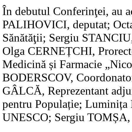
În debutul Conferinţei, au a
PALIHOVICI, deputat; Oct
Sănătăţii; Sergiu STANCIU, 
Olga CERNEȚCHI, Prorector,
Medicină și Farmacie „Nico
BODERSCOV, Coordonator
GÂLCĂ, Reprezentant adjun
pentru Populație; Lumini
UNESCO; Sergiu TOMȘA,