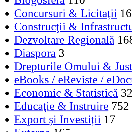
Concursuri & Licitații
16
Construcţii & Infrastruct
Dezvoltare Regională
16
Diaspora
3
Drepturile Omului & Just
eBooks / eReviste / eDo
Economic & Statistică
3
Educaţie & Instruire
752
Export și Investiții
17