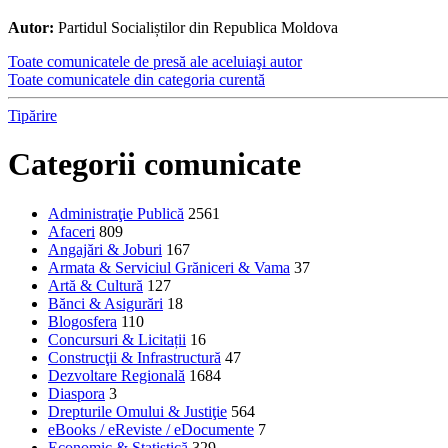
Autor:
Partidul Socialiștilor din Republica Moldova
Toate comunicatele de presă ale aceluiaşi autor
Toate comunicatele din categoria curentă
Tipărire
Categorii comunicate
Administraţie Publică
2561
Afaceri
809
Angajări & Joburi
167
Armata & Serviciul Grăniceri & Vama
37
Artă & Cultură
127
Bănci & Asigurări
18
Blogosfera
110
Concursuri & Licitații
16
Construcţii & Infrastructură
47
Dezvoltare Regională
1684
Diaspora
3
Drepturile Omului & Justiţie
564
eBooks / eReviste / eDocumente
7
Economic & Statistică
329