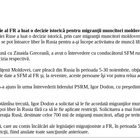
ţie al FR a luat o decizie istorică pentru migranţii muncitori moldo
i Ruse a luat o decizie istorică, prin care migranţii muncitori moldoveni,
pot întoarce liber în Rusia pentru a-şi începe activitatea de muncă liber,
eună cu Zinaida Greceanîi, a avut o întrevedere cu conducătorul SFM ru
cizia respectivă.
tăţenii Moldovei, care pleacă din Rusia în perioada 5-30 noiembrie, obţin 
 de date a SFM al FR şi, la revenire, aceste persoane îşi vor putea relua a
s-a ajuns în urma întrevederii liderului PSRM, Igor Dodon, cu preşedinte
ămîna trecută, Igor Dodon a solicitat să le fie acordată migranţilor munci
i liber în Rusia fără ca să le fie aplicate restricţii. Solicitarea a mai 
aţia Rusă, destinate celor 700 mii de migranţi muncitori, aflaţi pe teritor
 care au comis încălcări ale legislaţiei migraţioniste a FR, în perioad
icţii, fiind anulate toate sancţiunile anterioare.