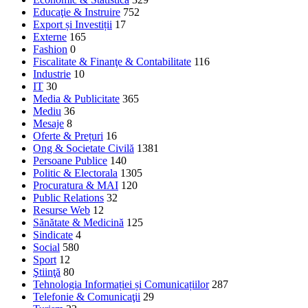
Educaţie & Instruire
752
Export și Investiții
17
Externe
165
Fashion
0
Fiscalitate & Finanţe & Contabilitate
116
Industrie
10
IT
30
Media & Publicitate
365
Mediu
36
Mesaje
8
Oferte & Prețuri
16
Ong & Societate Civilă
1381
Persoane Publice
140
Politic & Electorala
1305
Procuratura & MAI
120
Public Relations
32
Resurse Web
12
Sănătate & Medicină
125
Sindicate
4
Social
580
Sport
12
Ştiinţă
80
Tehnologia Informației și Comunicațiilor
287
Telefonie & Comunicaţii
29