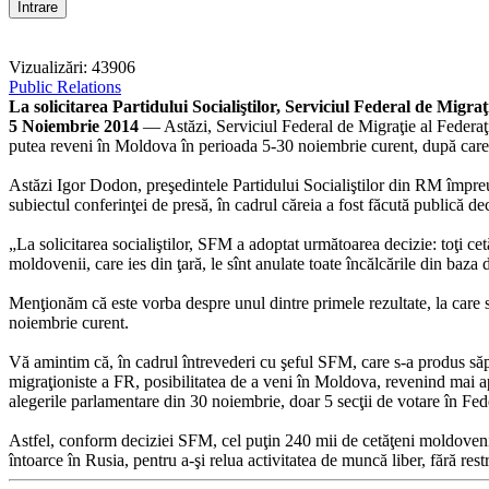
Vizualizări: 43906
Public Relations
La solicitarea Partidului Socialiştilor, Serviciul Federal de Migra
5 Noiembrie 2014
— Astăzi, Serviciul Federal de Migraţie al Federaţie
putea reveni în Moldova în perioada 5-30 noiembrie curent, după care se 
Astăzi Igor Dodon, preşedintele Partidului Socialiştilor din RM împr
subiectul conferinţei de presă, în cadrul căreia a fost făcută publică de
„La solicitarea socialiştilor, SFM a adoptat următoarea decizie: toţi ce
moldovenii, care ies din ţară, le sînt anulate toate încălcările din baza
Menţionăm că este vorba despre unul dintre primele rezultate, la care 
noiembrie curent.
Vă amintim că, în cadrul întrevederi cu şeful SFM, care s-a produs săpt
migraţioniste a FR, posibilitatea de a veni în Moldova, revenind mai apo
alegerile parlamentare din 30 noiembrie, doar 5 secţii de votare în Feder
Astfel, conform deciziei SFM, cel puţin 240 mii de cetăţeni moldoveni,
întoarce în Rusia, pentru a-şi relua activitatea de muncă liber, fără restr