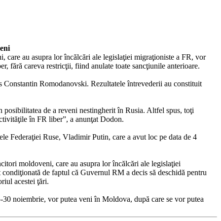
veni
 care au asupra lor încălcări ale legislaţiei migraţioniste a FR, vor
 fără careva restricţii, fiind anulate toate sancţiunile anterioare.
s Constantin Romodanovski. Rezultatele întrevederii au constituit
posibilitatea de a reveni nestingherit în Rusia. Altfel spus, toţi
ctivităţile în FR liber”, a anunţat Dodon.
le Federaţiei Ruse, Vladimir Putin, care a avut loc pe data de 4
tori moldoveni, care au asupra lor încălcări ale legislaţiei
fost condiţionată de faptul că Guvernul RM a decis să deschidă pentru
iul acestei ţări.
a 5-30 noiembrie, vor putea veni în Moldova, după care se vor putea