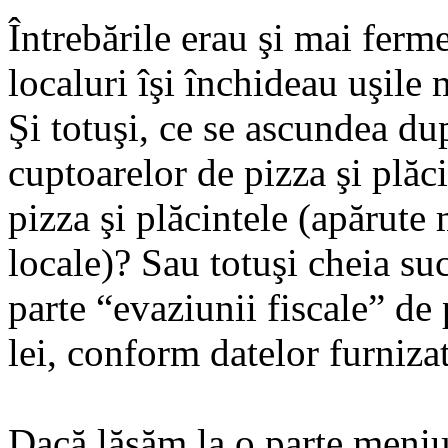
Întrebările erau şi mai ferm
localuri îşi închideau uşile 
Şi totuşi, ce se ascundea du
cuptoarelor de pizza şi plăc
pizza şi plăcintele (apărute 
locale)? Sau totuşi cheia su
parte “evaziunii fiscale” de
lei, conform datelor furnizat
Dacă lăsăm la o parte meniur