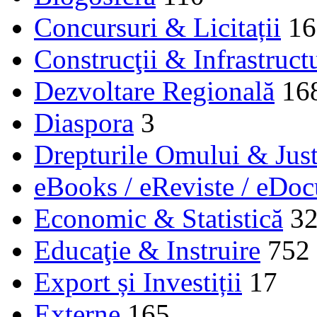
Concursuri & Licitații
16
Construcţii & Infrastruct
Dezvoltare Regională
16
Diaspora
3
Drepturile Omului & Just
eBooks / eReviste / eDo
Economic & Statistică
3
Educaţie & Instruire
752
Export și Investiții
17
Externe
165