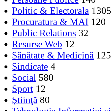
Politic & Electorala
130
Procuratura & MAI
120
Public Relations
32
Resurse Web
12
Sănătate & Medicină
125
Sindicate
4
Social
580
Sport
12
Ştiinţă
80
Tehnologia Informației ș