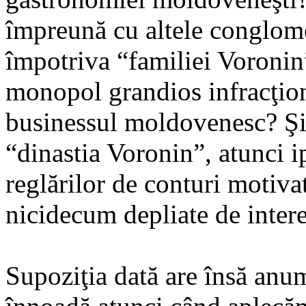
împreună cu altele conglome
împotriva “familiei Voronin
monopol grandios infracţiona
businessul moldovenesc? Şi 
“dinastia Voronin”, atunci i
reglărilor de conturi motivat
nicidecum depliate de inter
Supoziţia dată are însă anum