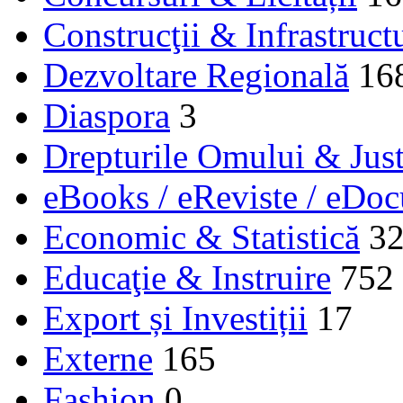
Construcţii & Infrastruct
Dezvoltare Regională
16
Diaspora
3
Drepturile Omului & Just
eBooks / eReviste / eDo
Economic & Statistică
3
Educaţie & Instruire
752
Export și Investiții
17
Externe
165
Fashion
0