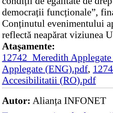
condiții de egalitate de drep
democrații funcționale”, fi
Conținutul evenimentului a
reflectă neapărat viziunea 
Ataşamente:
12742_Meredith Applegate
Applegate (ENG).pdf
,
1274
Accesibilitatii (RO).pdf
Autor:
Alianța INFONET