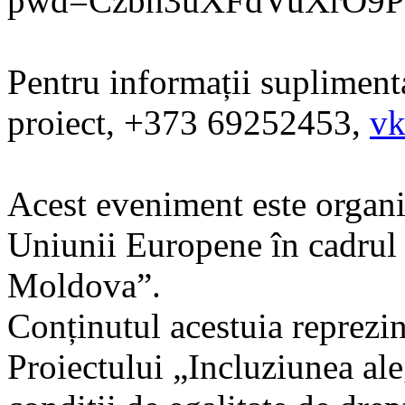
pwd=Czbh3uXFdVuXrO9P
Pentru informații suplimenta
proiect, +373 69252453,
vk
Acest eveniment este organiz
Uniunii Europene în cadrul
Moldova”.
Conținutul acestuia reprezin
Proiectului „Incluziunea aleg