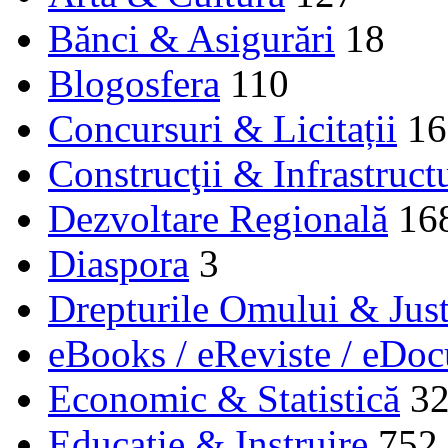
Bănci & Asigurări
18
Blogosfera
110
Concursuri & Licitații
16
Construcţii & Infrastruct
Dezvoltare Regională
16
Diaspora
3
Drepturile Omului & Just
eBooks / eReviste / eDo
Economic & Statistică
3
Educaţie & Instruire
752