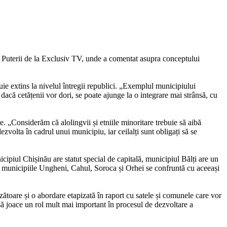
e Puterii de la Exclusiv TV, unde a comentat asupra conceptului
uie extins la nivelul întregii republici. „Exemplul municipiului
dacă cetățenii vor dori, se poate ajunge la o integrare mai strânsă, cu
te. „Considerăm că alolingvii și etniile minoritare trebuie să aibă
ezvolta în cadrul unui municipiu, iar ceilalți sunt obligați să se
ipiul Chișinău are statut special de capitală, municipiul Bălți are un
us, municipiile Ungheni, Cahul, Soroca și Orhei se confruntă cu aceeași
ătoare și o abordare etapizată în raport cu satele și comunele care vor
ă joace un rol mult mai important în procesul de dezvoltare a