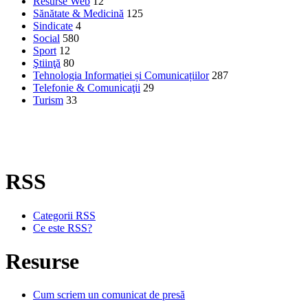
Resurse Web
12
Sănătate & Medicină
125
Sindicate
4
Social
580
Sport
12
Ştiinţă
80
Tehnologia Informației și Comunicațiilor
287
Telefonie & Comunicaţii
29
Turism
33
RSS
Categorii RSS
Ce este RSS?
Resurse
Cum scriem un comunicat de presă