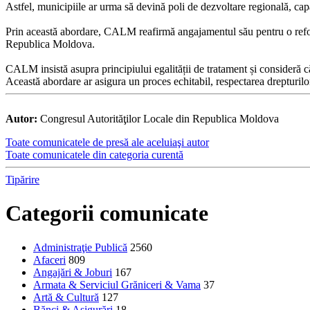
Astfel, municipiile ar urma să devină poli de dezvoltare regională, capab
Prin această abordare, CALM reafirmă angajamentul său pentru o reform
Republica Moldova.
CALM insistă asupra principiului egalității de tratament și consideră c
Această abordare ar asigura un proces echitabil, respectarea drepturilo
Autor:
Congresul Autorităţilor Locale din Republica Moldova
Toate comunicatele de presă ale aceluiaşi autor
Toate comunicatele din categoria curentă
Tipărire
Categorii comunicate
Administraţie Publică
2560
Afaceri
809
Angajări & Joburi
167
Armata & Serviciul Grăniceri & Vama
37
Artă & Cultură
127
Bănci & Asigurări
18