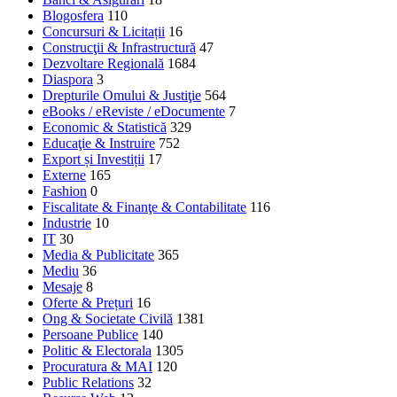
Blogosfera
110
Concursuri & Licitații
16
Construcţii & Infrastructură
47
Dezvoltare Regională
1684
Diaspora
3
Drepturile Omului & Justiţie
564
eBooks / eReviste / eDocumente
7
Economic & Statistică
329
Educaţie & Instruire
752
Export și Investiții
17
Externe
165
Fashion
0
Fiscalitate & Finanţe & Contabilitate
116
Industrie
10
IT
30
Media & Publicitate
365
Mediu
36
Mesaje
8
Oferte & Prețuri
16
Ong & Societate Civilă
1381
Persoane Publice
140
Politic & Electorala
1305
Procuratura & MAI
120
Public Relations
32