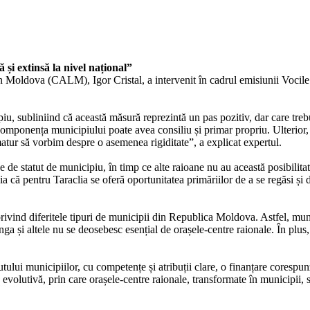
și extinsă la nivel național”
n Moldova (CALM), Igor Cristal, a intervenit în cadrul emisiunii Vocil
ipiu, subliniind că această măsură reprezintă un pas pozitiv, dar care treb
componența municipiului poate avea consiliu și primar propriu. Ulterior, 
matur să vorbim despre o asemenea rigiditate”, a explicat expertul.
e de statut de municipiu, în timp ce alte raioane nu au această posibilita
a că pentru Taraclia se oferă oportunitatea primăriilor de a se regăsi și d
vind diferitele tipuri de municipii din Republica Moldova. Astfel, munic
Lunga și altele nu se deosebesc esențial de orașele-centre raionale. În pl
lui municipiilor, cu competențe și atribuții clare, o finanțare corespunz
lutivă, prin care orașele-centre raionale, transformate în municipii, s