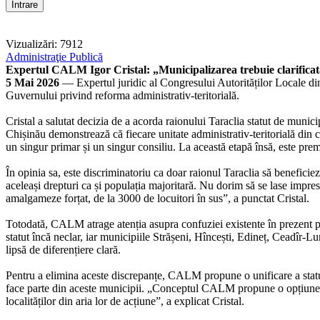
Vizualizări: 7912
Administraţie Publică
Expertul CALM Igor Cristal: „Municipalizarea trebuie clarificată 
5 Mai 2026
— Expertul juridic al Congresului Autorităților Locale di
Guvernului privind reforma administrativ-teritorială.
Cristal a salutat decizia de a acorda raionului Taraclia statut de munic
Chișinău demonstrează că fiecare unitate administrativ-teritorială din 
un singur primar și un singur consiliu. La această etapă însă, este pre
În opinia sa, este discriminatoriu ca doar raionul Taraclia să beneficiez
aceleași drepturi ca și populația majoritară. Nu dorim să se lase impresi
amalgameze forțat, de la 3000 de locuitori în sus”, a punctat Cristal.
Totodată, CALM atrage atenția asupra confuziei existente în prezent pri
statut încă neclar, iar municipiile Strășeni, Hîncești, Edineț, Ceadîr-
lipsă de diferențiere clară.
Pentru a elimina aceste discrepanțe, CALM propune o unificare a statutu
face parte din aceste municipii. „Conceptul CALM propune o opțiune evo
localităților din aria lor de acțiune”, a explicat Cristal.