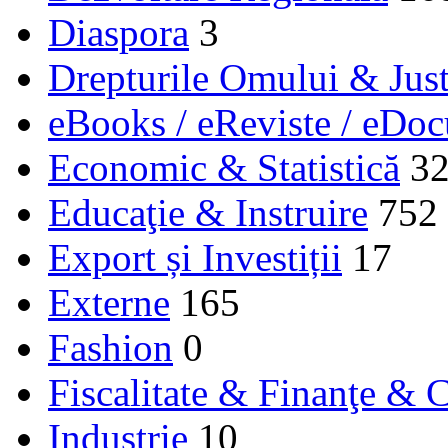
Diaspora
3
Drepturile Omului & Just
eBooks / eReviste / eDo
Economic & Statistică
3
Educaţie & Instruire
752
Export și Investiții
17
Externe
165
Fashion
0
Fiscalitate & Finanţe & C
Industrie
10