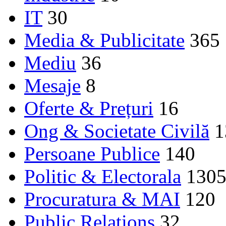
IT
30
Media & Publicitate
365
Mediu
36
Mesaje
8
Oferte & Prețuri
16
Ong & Societate Civilă
1
Persoane Publice
140
Politic & Electorala
130
Procuratura & MAI
120
Public Relations
32