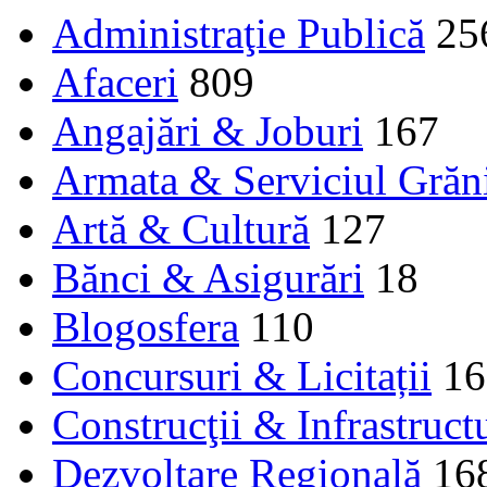
Administraţie Publică
25
Afaceri
809
Angajări & Joburi
167
Armata & Serviciul Grăn
Artă & Cultură
127
Bănci & Asigurări
18
Blogosfera
110
Concursuri & Licitații
16
Construcţii & Infrastruct
Dezvoltare Regională
16