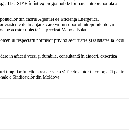
ogia ILO SIYB în întreg programul de formare antreprenoriala a
oliticilor din cadrul Agenției de Eficiență Energetică.
 existente de finanțare, care vin în suportul întreprinderilor, în
nume pe aceste subiecte”, a precizat Manole Balan.
eniul respectării normelor privind securitatea și sănătatea la locul
are in afaceri verzi și durabile, consultanță în afaceri, expertiza
 timp, iar funcționarea acesteia să fie de ajutor tinerilor, atât pentru
ționale a Sindicatelor din Moldova.