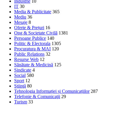
Industrie
10
IT
30
Media & Publicitate
365
Mediu
36
Mesaje
8
Oferte & Prețuri
16
Ong & Societate Civilă
1381
Persoane Publice
140
Politic & Electorala
1305
Procuratura & MAI
120
Public Relations
32
Resurse Web
12
Sănătate & Medicină
125
Sindicate
4
Social
580
Sport
12
Ştiinţă
80
Tehnologia Informației și Comunicațiilor
287
Telefonie & Comunicaţii
29
Turism
33