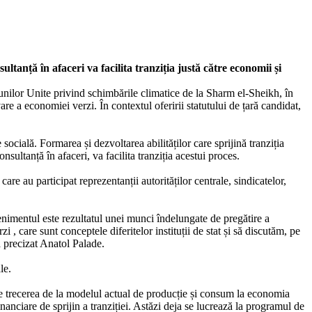
ltanță în afaceri va facilita tranziția justă către economii și
ilor Unite privind schimbările climatice de la Sharm el-Sheikh, în
 a economiei verzi. În contextul oferirii statutului de țară candidat,
ocială. Formarea și dezvoltarea abilităților care sprijină tranziția
nsultanță în afaceri, va facilita tranziția acestui proces.
re au participat reprezentanții autorităților centrale, sindicatelor,
nimentul este rezultatul unei munci îndelungate de pregătire a
 , care sunt conceptele diferitelor instituții de stat și să discutăm, pe
a precizat Anatol Palade.
le.
ze trecerea de la modelul actual de producție și consum la economia
nciare de sprijin a tranziției. Astăzi deja se lucrează la programul de