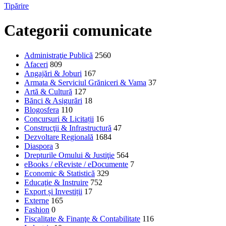
Tipărire
Categorii comunicate
Administraţie Publică
2560
Afaceri
809
Angajări & Joburi
167
Armata & Serviciul Grăniceri & Vama
37
Artă & Cultură
127
Bănci & Asigurări
18
Blogosfera
110
Concursuri & Licitații
16
Construcţii & Infrastructură
47
Dezvoltare Regională
1684
Diaspora
3
Drepturile Omului & Justiţie
564
eBooks / eReviste / eDocumente
7
Economic & Statistică
329
Educaţie & Instruire
752
Export și Investiții
17
Externe
165
Fashion
0
Fiscalitate & Finanţe & Contabilitate
116