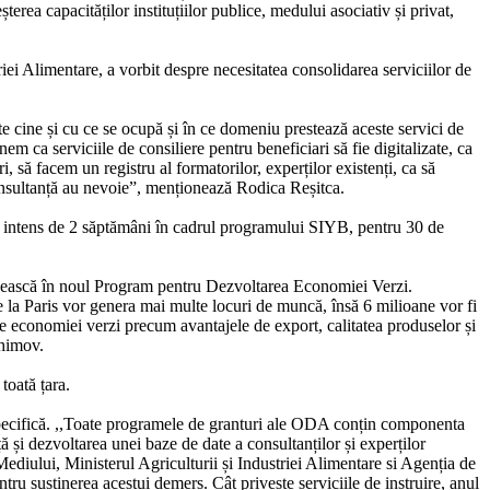
a capacităților instituțiilor publice, medului asociativ și privat,
iei Alimentare, a vorbit despre necesitatea consolidarea serviciilor de
te cine și cu ce se ocupă și în ce domeniu prestează aceste servici de
m ca serviciile de consiliere pentru beneficiari să fie digitalizate, ca
, să facem un registru al formatorilor, experților existenți, ca să
 consultanță au nevoie”, menționează Rodica Reșitca.
rs intens de 2 săptămâni în cadrul programului SIYB, pentru 30 de
ăsească în noul Program pentru Dezvoltarea Economiei Verzi.
e la Paris vor genera mai multe locuri de muncă, însă 6 milioane vor fi
ele economiei verzi precum avantajele de export, calitatea produselor și
chimov.
toată țara.
specifică. ,,Toate programele de granturi ale ODA conțin componenta
 și dezvoltarea unei baze de date a consultanților și experților
 Mediului, Ministerul Agriculturii și Industriei Alimentare si Agenția de
ru susținerea acestui demers. Cât privește serviciile de instruire, anul