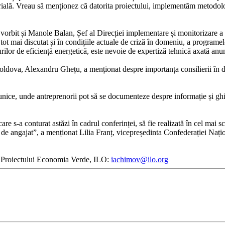
rială. Vreau să menționez că datorita proiectului, implementăm metodol
vorbit și Manole Balan, Șef al Direcției implementare și monitorizare a p
t mai discutat și în condițiile actuale de criză în domeniu, a programelor
surilor de eficiență energetică, este nevoie de expertiză tehnică axată a
ldova, Alexandru Ghețu, a menționat despre importanța consilierii în dom
 unice, unde antreprenorii pot să se documenteze despre informație și ghid
a conturat astăzi în cadrul conferinței, să fie realizată în cel mai scurt
tate de angajat”, a menționat Lilia Franț, vicepreședinta Confederației Na
ea Proiectului Economia Verde, ILO:
iachimov@ilo.org