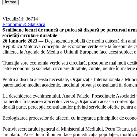
Vizualizări: 36714
Economic & Statistică
6 milioane locuri de muncă ar putea să dispară pe parcursul următor
societăți circulare durabile”
26 Ianuarie 2023
— Deși, agenda globală de mediu datează din anul 1
Republica Moldova conceptul de economie verde este la început de cale,
alinierea la Agenda de Mediu a Uniunii Europene face acest subiect o pr
Tranziția spre economia verde sau circulară, presupune mai mult decât in
către economii și societăți circulare durabile, curate, neutre în materie d
Pentru a discuta această necesitate, Organizația Internațională a Muncii 
patronatelor, mediul academic, mediului privat și consultanți în domen
La deschiderea evenimentului, Anatol Palade, Președintele Asociației 
trainerilor în lansarea afacerilor verzi. „Organizăm această conferință pe
de altă parte, percepția consultanților privind serviciile oferite pent
Ecologizarea proceselor de afaceri, cu integrarea principiilor de economi
Potrivit secretarului general al Ministerului Mediului, Petru Tataru, 
circulară. „Acest lucru îl putem face prin educația populației, modifi