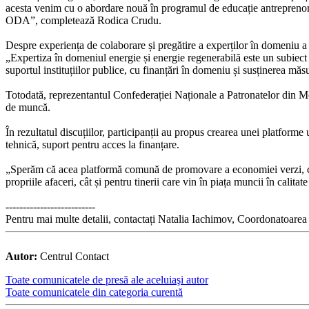
acesta venim cu o abordare nouă în programul de educație antrepreno
ODA”, completează Rodica Crudu.
Despre experiența de colaborare și pregătire a experților în domeniu a 
„Expertiza în domeniul energie și energie regenerabilă este un subiect to
suportul instituțiilor publice, cu finanțări în domeniu și susținerea mă
Totodată, reprezentantul Confederației Naționale a Patronatelor din Mo
de muncă.
În rezultatul discuțiilor, participanții au propus crearea unei platforme
tehnică, suport pentru acces la finanțare.
„Sperăm că acea platformă comună de promovare a economiei verzi, care s-
propriile afaceri, cât și pentru tinerii care vin în piața muncii în cali
--------------------------
Pentru mai multe detalii, contactați Natalia Iachimov, Coordonatoar
Autor:
Centrul Contact
Toate comunicatele de presă ale aceluiaşi autor
Toate comunicatele din categoria curentă