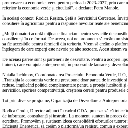
promovarea a economiei verzi pentru perioada 2023-2027, prin care ne p
referitor la economia verde și circulară”, a declarat Petru Manole.
În același context, Rodica Reșitca, Șefă a Serviciului Cercetare, Învăță
consiliere în agricultură pentru a răspunde nevoilor reale ale beneficiar
„Mulți donatori acordă mijloace financiare pentru serviciile de consili
consiliere și în ce format. De aceea, noi ne propunem să creăm un sistem 
sa fie accesibile pentru fermierii din teritoriu. Vrem să creăm o platfor
înțelegem de care experți este nevoie pe alte sectoare. Acest sistem va 
De aceiași părere sunt și partenerii de dezvoltare. Pentru a acoperi l
traineri, care vor ajuta antreprenorii, în procesul de lansare și dezvoltar
Natalia Iachimov, Coordonatoarea Proiectului Economia Verde, ILO, pr
„Tranziția la economia verde nu presupune doar partea de investiție și 
reduse, implicând politici complementare pentru a proteja lucrătorii și 
serviciilor, sporirea competitivității, creșterea cererii pentru produsel
Tot prin diverse programe, Organizația de Dezvoltare a Antreprenoriatu
Rodica Crudu, Director adjunct în cadrul ODA, precizează că tot ce î
de informare, consultanță și instruiri. La moment, suntem în proces de e
acreditați. Promovăm și susținem ideea consolidării eforturilor tuturor i
Eficiență Energetică, să creăm o platformă/un registru comun a experțil