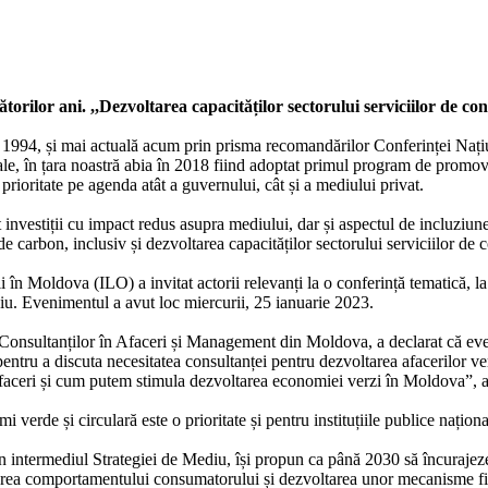
ilor ani. ,,Dezvoltarea capacităților sectorului serviciilor de consu
994, și mai actuală acum prin prisma recomandărilor Conferinței Națiun
 în țara noastră abia în 2018 fiind adoptat primul program de promovare
ioritate pe agenda atât a guvernului, cât și a mediului privat.
vestiții cu impact redus asupra mediului, dar și aspectul de incluziune s
e carbon, inclusiv și dezvoltarea capacităților sectorului serviciilor de co
în Moldova (ILO) a invitat actorii relevanți la o conferință tematică, la ca
iu. Evenimentul a avut loc miercurii, 25 ianuarie 2023.
Consultanților în Afaceri și Management din Moldova, a declarat că eve
ntru a discuta necesitatea consultanței pentru dezvoltarea afacerilor verzi
ru afaceri și cum putem stimula dezvoltarea economiei verzi în Moldova”, 
 verde și circulară este o prioritate și pentru instituțiile publice naționa
prin intermediul Strategiei de Mediu, își propun ca până 2030 să încuraje
carea comportamentului consumatorului și dezvoltarea unor mecanisme fina