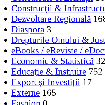
Construcţii & Infrastruct
Dezvoltare Regională
16
Diaspora
3
Drepturile Omului & Just
eBooks / eReviste / eDo
Economic & Statistică
3
Educaţie & Instruire
752
Export și Investiții
17
Externe
165
Fashion
0