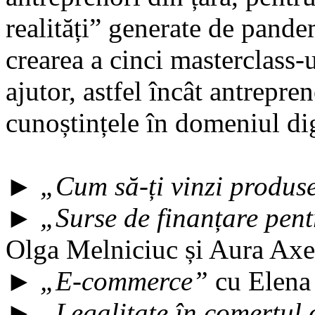
realități” generate de pande
crearea a cinci masterclass-u
ajutor, astfel încât antrepre
cunoștințele în domeniul dig
►
„Cum să-ți vinzi produs
►
„Surse de finanțare pent
Olga Melniciuc și Aura Axe
►
„E-commerce”
cu Elena 
►
„Legalitate în comerțul 