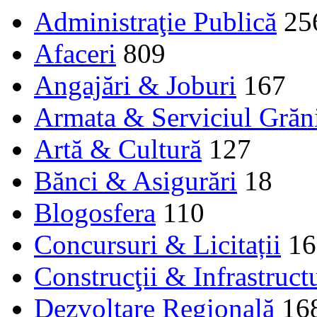
Administraţie Publică
25
Afaceri
809
Angajări & Joburi
167
Armata & Serviciul Grăn
Artă & Cultură
127
Bănci & Asigurări
18
Blogosfera
110
Concursuri & Licitații
16
Construcţii & Infrastruct
Dezvoltare Regională
16