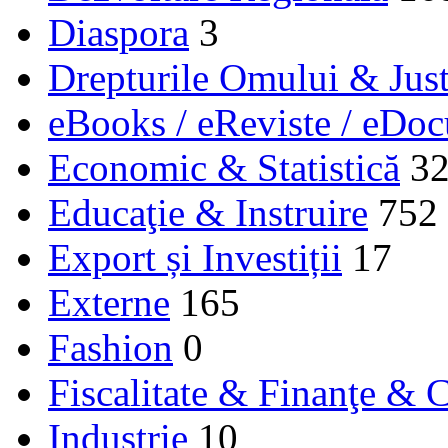
Diaspora
3
Drepturile Omului & Just
eBooks / eReviste / eDo
Economic & Statistică
3
Educaţie & Instruire
752
Export și Investiții
17
Externe
165
Fashion
0
Fiscalitate & Finanţe & C
Industrie
10