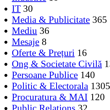
IT
30
Media & Publicitate
365
Mediu
36
Mesaje
8
Oferte & Prețuri
16
Ong & Societate Civilă
1
Persoane Publice
140
Politic & Electorala
130
Procuratura & MAI
120
Public Relations
32