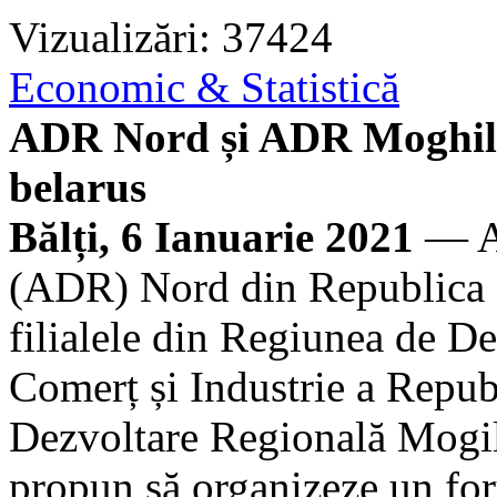
Vizualizări: 37424
Economic & Statistică
ADR Nord și ADR Moghile
belarus
Bălți, 6 Ianuarie 2021
— Ag
(ADR) Nord din Republica M
filialele din Regiunea de D
Comerț și Industrie a Repub
Dezvoltare Regională Mogil
propun să organizeze un fo