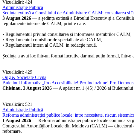
Vizualizări: 424
Administraţie Publică
Ședința extinsă a Consiliului de Administrare CALM: consultarea și î
3 August 2026
— a ședința extinsă a Biroului Executiv și a Consiliul
regulamente interne ale CALM, printre care:
• Regulamentul privind consultarea și informarea membrilor CALM,
• Regulamentul comisiilor de specialitate ale CALM,
• Regulamentul intern al CALM, în redacție nouă.
Ședința a avut loc într-un format lucrativ, dar mai puțin formal, într-o 
Vizualizări: 429
Ong & Societate Civilă
Buletinul Informativ „Pro Accesibilitate! Pro Incluziune! Pro Democra
Chisinau, 3 August 2026
— A apărut nr. 1 (45) / 2026 al Buletinului 
Vizualizări: 521
Administraţie Publică
Reforma administrației publice locale: între necesitate, riscuri sistemice
1 August 2026
— Reforma administrației publice locale continuă să gen
Congresului Autorităților Locale din Moldova (CALM) — directorul exec
reformare.