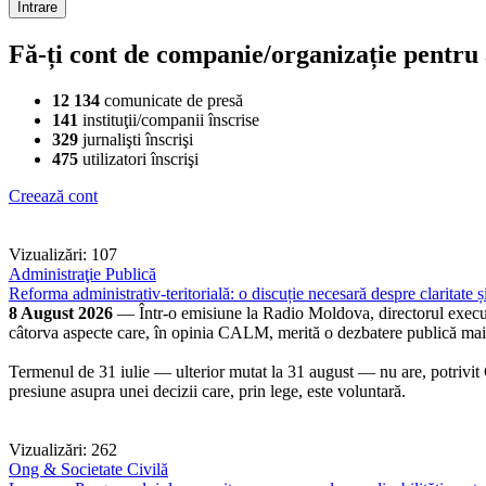
Fă-ți cont de companie/organizație pentru a
12 134
comunicate de presă
141
instituţii/companii înscrise
329
jurnalişti înscrişi
475
utilizatori înscrişi
Creează cont
Vizualizări: 107
Administraţie Publică
Reforma administrativ-teritorială: o discuție necesară despre claritate și
8 August 2026
— Într-o emisiune la Radio Moldova, directorul executi
câtorva aspecte care, în opinia CALM, merită o dezbatere publică ma
Termenul de 31 iulie — ulterior mutat la 31 august — nu are, potrivit CA
presiune asupra unei decizii care, prin lege, este voluntară.
Vizualizări: 262
Ong & Societate Civilă