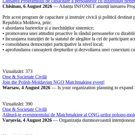
Lansarea Programului de capacitare a persoanelor cu dizabilități pent
Chisinau, 6 August 2026
— Alianța INFONET anunță lansarea Programu
Prin acest program de capacitare și instruire civică și politică destin
Republica Moldova, prin:
• abordarea barierelor și a inechităților sistemice;
• promovarea unei atitudini proactive în rândul persoanelor cu dizabilit
• încurajarea tranziției de la statutul de alegător la cel de participant ac
• consolidarea democrației participative la nivel local;
• aprofundarea cunoașterii drepturilor și dezvoltarea unei conexiuni cu 
Vizualizări: 373
Ong & Societate Civilă
Join the Polish-Moldavian NGO Matchmaking event!
Warsaw, 4 August 2026
— Is your organization planning to expand i
Vizualizări: 390
Ong & Societate Civilă
Alătură-te evenimentului de Matchmaking al ONG-urilor polono-mol
Varșovia, 4 August 2026
— Organizația dumneavoastră intenționează să