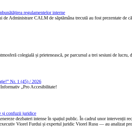
mbunătățirea regulamentelor interne
ui de Administrare CALM de săptămâna trecută au fost prezentate de către
atmosferă colegială și prietenească, pe parcursul a trei sesiuni de lucru, 
ție!” Nr. 1 (45) / 2026
Informativ „Pro Accesibilitate!
 și confuzii juridice
ereze dezbateri intense în spațiul public. În cadrul unor intervenții re
utiv Viorel Furdui și expertul juridic Viorel Rusu — au analizat provoc