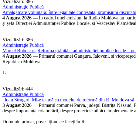
Vizualizări: 386
Administraţie Publică
Amalgamare voluntară: între legalitate contestată, promisiuni discutabi
4 August 2026
— În cadrul unei emisiuni la Radio Moldova au partici
și șefa Direcției Administrației Publice Locale, și Veaceslav Plămădea
Vizualizări: 386
Administraţie Publică
Marcel Bobeica: „Reforma grăbită a administrației publice locale – pe
4 August 2026
— Primarul comunei Gangura, Ialoveni, și vicepreședint
Republica Moldova.
1.
Vizualizări: 444
Administraţie Publică
„Ioan Strugari: Mi-e teamă ca modelul de reformă din R. Moldova să f
3 August 2026
— Primarul comunei Parva, județul Bistrița-Năsăud, Ro
despre importanța colaborării, despre proiectele atipice implementate a
Domnule primar, povestiți-ne ce faceți în R.