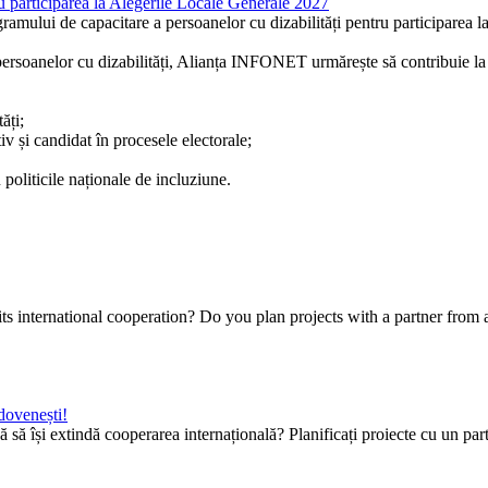
ru participarea la Alegerile Locale Generale 2027
lui de capacitare a persoanelor cu dizabilități pentru participarea l
at persoanelor cu dizabilități, Alianța INFONET urmărește să contribuie la
ăți;
tiv și candidat în procesele electorale;
politicile naționale de incluziune.
ts international cooperation? Do you plan projects with a partner from 
dovenești!
 își extindă cooperarea internațională? Planificați proiecte cu un parten