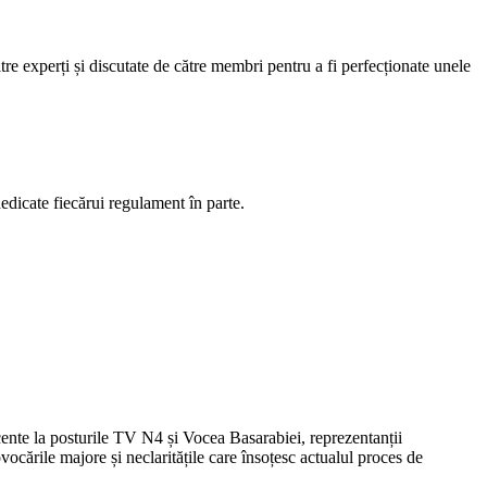
 experți și discutate de către membri pentru a fi perfecționate unele
dedicate fiecărui regulament în parte.
cente la posturile TV N4 și Vocea Basarabiei, reprezentanții
ările majore și neclaritățile care însoțesc actualul proces de