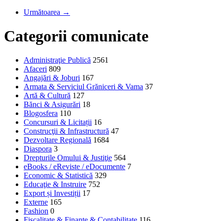
Următoarea →
Categorii comunicate
Administraţie Publică
2561
Afaceri
809
Angajări & Joburi
167
Armata & Serviciul Grăniceri & Vama
37
Artă & Cultură
127
Bănci & Asigurări
18
Blogosfera
110
Concursuri & Licitații
16
Construcţii & Infrastructură
47
Dezvoltare Regională
1684
Diaspora
3
Drepturile Omului & Justiţie
564
eBooks / eReviste / eDocumente
7
Economic & Statistică
329
Educaţie & Instruire
752
Export și Investiții
17
Externe
165
Fashion
0
Fiscalitate & Finanţe & Contabilitate
116