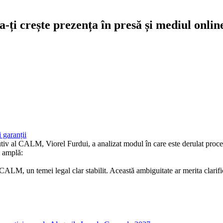
-ți crește prezența în presă și mediul onlin
 garanții
v al CALM, Viorel Furdui, a analizat modul în care este derulat proces
i amplă:
LM, un temei legal clar stabilit. Această ambiguitate ar merita clarificat