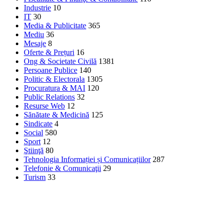
Industrie
10
IT
30
Media & Publicitate
365
Mediu
36
Mesaje
8
Oferte & Prețuri
16
Ong & Societate Civilă
1381
Persoane Publice
140
Politic & Electorala
1305
Procuratura & MAI
120
Public Relations
32
Resurse Web
12
Sănătate & Medicină
125
Sindicate
4
Social
580
Sport
12
Ştiinţă
80
Tehnologia Informației și Comunicațiilor
287
Telefonie & Comunicaţii
29
Turism
33