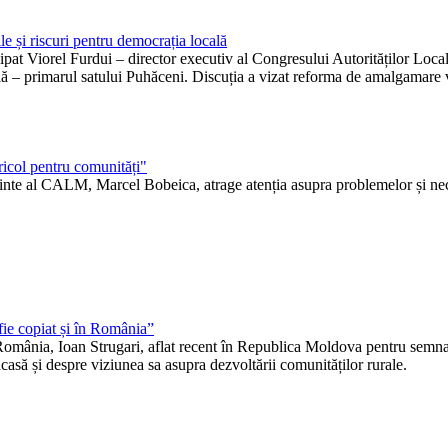
le și riscuri pentru democrația locală
pat Viorel Furdui – director executiv al Congresului Autorităților Loc
lă – primarul satului Puhăceni. Discuția a vizat reforma de amalgamare vo
ricol pentru comunități"
e al CALM, Marcel Bobeica, atrage atenția asupra problemelor și neclar
ie copiat și în România”
mânia, Ioan Strugari, aflat recent în Republica Moldova pentru semnarea
casă și despre viziunea sa asupra dezvoltării comunităților rurale.