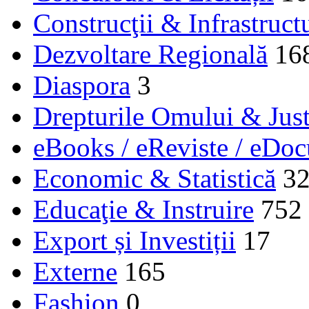
Construcţii & Infrastruct
Dezvoltare Regională
16
Diaspora
3
Drepturile Omului & Just
eBooks / eReviste / eDo
Economic & Statistică
3
Educaţie & Instruire
752
Export și Investiții
17
Externe
165
Fashion
0