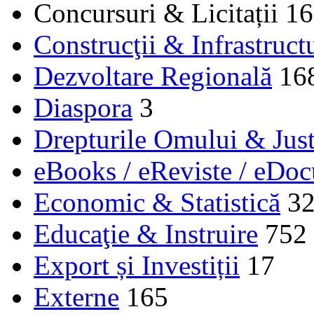
Concursuri & Licitații
16
Construcţii & Infrastruct
Dezvoltare Regională
16
Diaspora
3
Drepturile Omului & Just
eBooks / eReviste / eDo
Economic & Statistică
3
Educaţie & Instruire
752
Export și Investiții
17
Externe
165