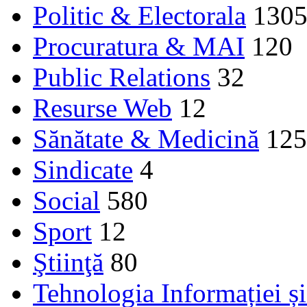
Politic & Electorala
130
Procuratura & MAI
120
Public Relations
32
Resurse Web
12
Sănătate & Medicină
125
Sindicate
4
Social
580
Sport
12
Ştiinţă
80
Tehnologia Informației ș